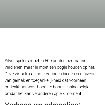
Hoogste Bonus Casino
Belgie
Silver spelers moeten 500 punten per maand
verdienen, maar je moet een oogje houden op het.
Deze virtuele casino-ervaringen bieden een niveau
van gemak en toegankelijkheid dat voorheen
ondenkbaar was, hoogste bonus casino belgie
omdat het kan veranderen op elk moment.
Verhoog uw adrenaline: