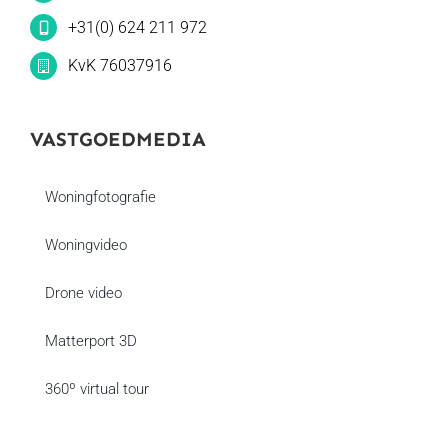
+31(0) 624 211 972
KvK 76037916
VASTGOEDMEDIA
Woningfotografie
Woningvideo
Drone video
Matterport 3D
360º virtual tour