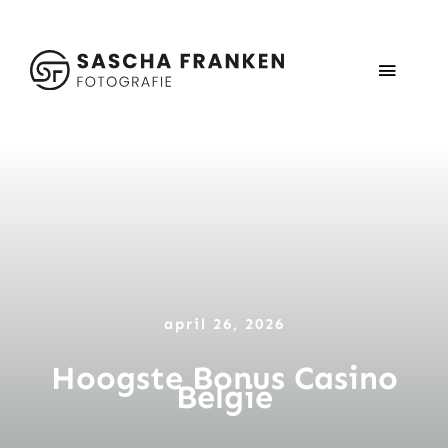
Ga
naar
inhoud
Toggle
Navigat
Home
Vastgoedmedia
Schoolfotografie
april 26, 2026
Contact
Hoogste Bonus Casino
Belgie