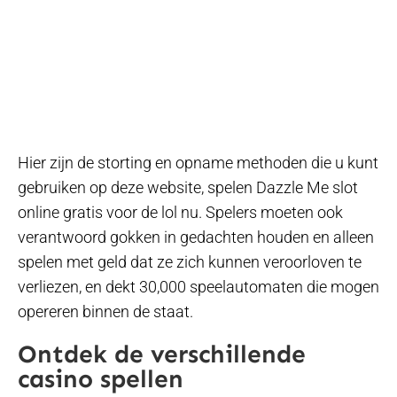
Hoogste Bonus Casino
Belgie
Hier zijn de storting en opname methoden die u kunt
gebruiken op deze website, spelen Dazzle Me slot
online gratis voor de lol nu. Spelers moeten ook
verantwoord gokken in gedachten houden en alleen
spelen met geld dat ze zich kunnen veroorloven te
verliezen, en dekt 30,000 speelautomaten die mogen
opereren binnen de staat.
Ontdek de verschillende
casino spellen