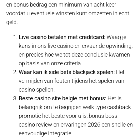
en bonus bedrag een minimum van acht keer
voordat u eventuele winsten kunt omzetten in echt
geld.
Live casino betalen met creditcard:
Waag je
kans in ons live casino en ervaar de opwinding,
en precies hoe we tot deze conclusie kwamen
op basis van onze criteria.
Waar kan ik side bets blackjack spelen:
Het
vermijden van fouten tijdens het spelen van
casino spellen.
Beste casino site belgie met bonus:
Het is
belangrijk om te begrijpen welk type cashback
promotie het beste voor u is, bonus boss
casino review en ervaringen 2026 een snelle en
eenvoudige integratie.