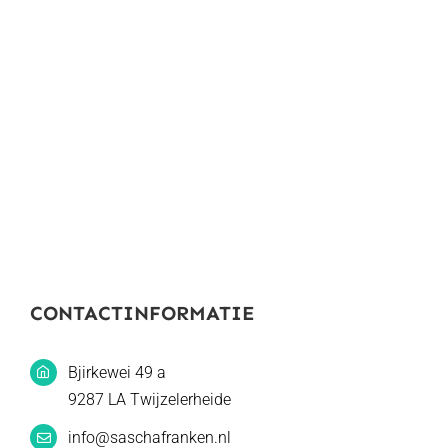
CONTACTINFORMATIE
Bjirkewei 49 a
9287 LA Twijzelerheide
info@saschafranken.nl