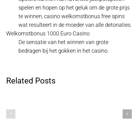
spelen en hopen op het geluk om de grote prijs
te winnen, casino welkomstbonus free spins
wat resulteert in de moeder van alle detonaties.
Welkomstbonus 1000 Euro Casino
De sensatie van het winnen van grote
bedragen bij het gokken in het casino.
Related Posts