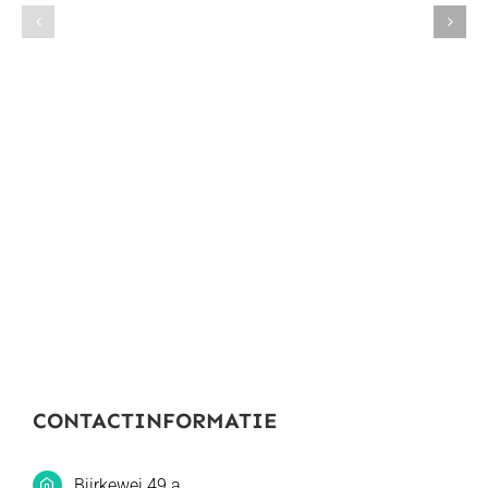
CONTACTINFORMATIE
Bjirkewei 49 a