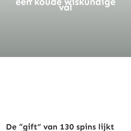
een koude wiskundige
val
Holland Casino 130 gratis
draaibeuren zonder
storting registratiebonus
NL: een koude wiskundige
val
De “gift” van 130 spins lijkt