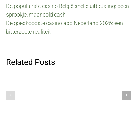
De populairste casino België snelle uitbetaling: geen
sprookje, maar cold cash
De goedkoopste casino app Nederland 2026: een
bitterzoete realiteit
Related Posts