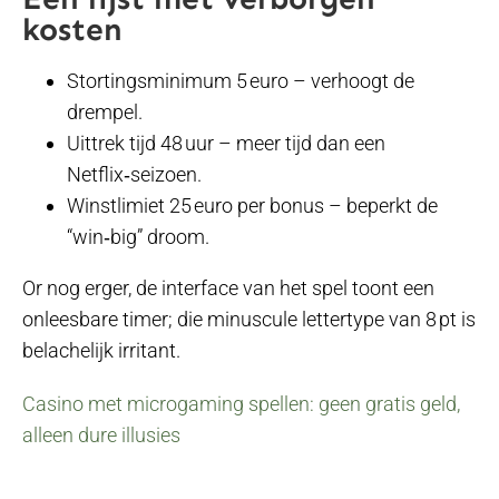
kosten
Stortingsminimum 5 euro – verhoogt de
drempel.
Uittrek tijd 48 uur – meer tijd dan een
Netflix‑seizoen.
Winstlimiet 25 euro per bonus – beperkt de
“win‑big” droom.
Or nog erger, de interface van het spel toont een
onleesbare timer; die minuscule lettertype van 8 pt is
belachelijk irritant.
Casino met microgaming spellen: geen gratis geld,
alleen dure illusies