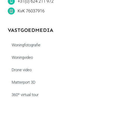
+31(0) 624 211 972
KvK 76037916
VASTGOEDMEDIA
Woningfotografie
Woningvideo
Drone video
Matterport 3D
360º virtual tour