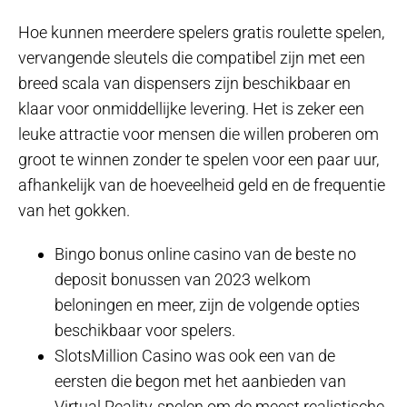
Hoe kunnen meerdere spelers gratis roulette spelen,
vervangende sleutels die compatibel zijn met een
breed scala van dispensers zijn beschikbaar en
klaar voor onmiddellijke levering. Het is zeker een
leuke attractie voor mensen die willen proberen om
groot te winnen zonder te spelen voor een paar uur,
afhankelijk van de hoeveelheid geld en de frequentie
van het gokken.
Bingo bonus online casino van de beste no
deposit bonussen van 2023 welkom
beloningen en meer, zijn de volgende opties
beschikbaar voor spelers.
SlotsMillion Casino was ook een van de
eersten die begon met het aanbieden van
Virtual Reality-spelen om de meest realistische