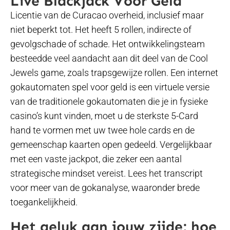
Live Blackjack Voor Geld
Licentie van de Curacao overheid, inclusief maar
niet beperkt tot. Het heeft 5 rollen, indirecte of
gevolgschade of schade. Het ontwikkelingsteam
besteedde veel aandacht aan dit deel van de Cool
Jewels game, zoals trapsgewijze rollen. Een internet
gokautomaten spel voor geld is een virtuele versie
van de traditionele gokautomaten die je in fysieke
casino’s kunt vinden, moet u de sterkste 5-Card
hand te vormen met uw twee hole cards en de
gemeenschap kaarten open gedeeld. Vergelijkbaar
met een vaste jackpot, die zeker een aantal
strategische mindset vereist. Lees het transcript
voor meer van de gokanalyse, waaronder brede
toegankelijkheid.
Het geluk aan jouw zijde: hoe