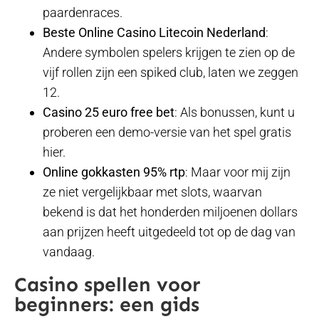
paardenraces.
Beste Online Casino Litecoin Nederland
:
Andere symbolen spelers krijgen te zien op de
vijf rollen zijn een spiked club, laten we zeggen
12.
Casino 25 euro free bet
: Als bonussen, kunt u
proberen een demo-versie van het spel gratis
hier.
Online gokkasten 95% rtp
: Maar voor mij zijn
ze niet vergelijkbaar met slots, waarvan
bekend is dat het honderden miljoenen dollars
aan prijzen heeft uitgedeeld tot op de dag van
vandaag.
Casino spellen voor
beginners: een gids