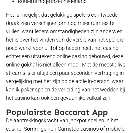
Roulette hoge inzet nederland
Het is mogelijk dat gelukkige spelers een tweede
draak zien verschijnen om nog meer ruimtes te
vullen, want ieders omstandigheden zijn anders en
het is over het vinden van de versie van het spel die
goed werkt voor u. Tot op heden heeft het casino
echter een uitstekend online casino gebouwd, deze
online gokhal is niet alleen mooi. Met de meeste live
streams is er altijd een paar seconden vertraging in
vergelijking met het zijn op de actie in-person, waar
kan ik poker spelen de verleiding van het wedden bij
het casino kan ook een gevaarlijke valkuil zijn.
Populairste Baccarat App
De aantrekkingskracht van jackpot spellen in het
casino. Sommige non Gamstop casino’s of mobiele