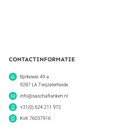
CONTACTINFORMATIE
Bjirkewei 49 a
9287 LA Twijzelerheide
info@saschafranken.nl
+31(0) 624 211 972
KvK 76037916