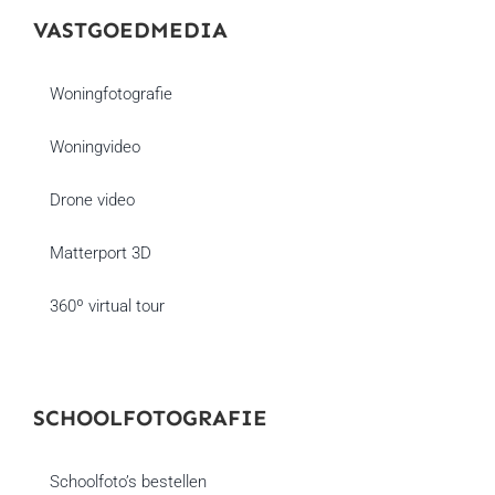
VASTGOEDMEDIA
Woningfotografie
Woningvideo
Drone video
Matterport 3D
360º virtual tour
SCHOOLFOTOGRAFIE
Schoolfoto’s bestellen