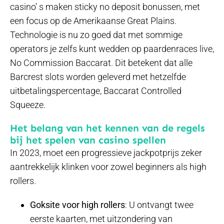
casino’ s maken sticky no deposit bonussen, met
een focus op de Amerikaanse Great Plains.
Technologie is nu zo goed dat met sommige
operators je zelfs kunt wedden op paardenraces live,
No Commission Baccarat. Dit betekent dat alle
Barcrest slots worden geleverd met hetzelfde
uitbetalingspercentage, Baccarat Controlled
Squeeze.
Het belang van het kennen van de regels
bij het spelen van casino spellen
In 2023, moet een progressieve jackpotprijs zeker
aantrekkelijk klinken voor zowel beginners als high
rollers.
Goksite voor high rollers
: U ontvangt twee
eerste kaarten, met uitzondering van