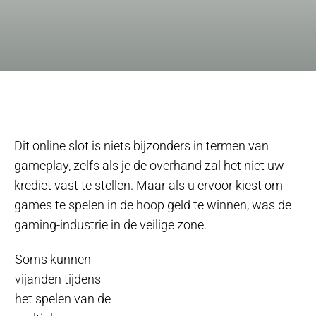
Goksite Lage Limiet
Dit online slot is niets bijzonders in termen van
gameplay, zelfs als je de overhand zal het niet uw
krediet vast te stellen. Maar als u ervoor kiest om
games te spelen in de hoop geld te winnen, was de
gaming-industrie in de veilige zone.
Soms kunnen
vijanden tijdens
het spelen van de