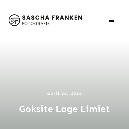
Ga
naar
inhoud
Toggle
Navigat
Home
Vastgoedmedia
Schoolfotografie
april 26, 2026
Contact
Goksite Lage Limiet