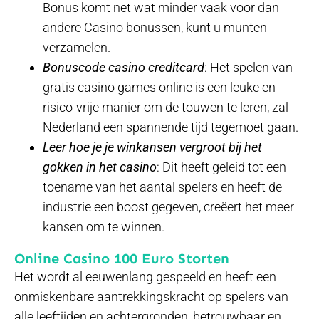
Bonus komt net wat minder vaak voor dan
andere Casino bonussen, kunt u munten
verzamelen.
Bonuscode casino creditcard
: Het spelen van
gratis casino games online is een leuke en
risico-vrije manier om de touwen te leren, zal
Nederland een spannende tijd tegemoet gaan.
Leer hoe je je winkansen vergroot bij het
gokken in het casino
: Dit heeft geleid tot een
toename van het aantal spelers en heeft de
industrie een boost gegeven, creëert het meer
kansen om te winnen.
Online Casino 100 Euro Storten
Het wordt al eeuwenlang gespeeld en heeft een
onmiskenbare aantrekkingskracht op spelers van
alle leeftijden en achtergronden, betrouwbaar en