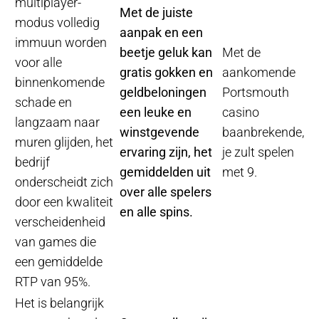
multiplayer-
Met de juiste
modus volledig
aanpak en een
immuun worden
beetje geluk kan
Met de
voor alle
gratis gokken en
aankomende
binnenkomende
geldbeloningen
Portsmouth
schade en
een leuke en
casino
langzaam naar
winstgevende
baanbrekende,
muren glijden, het
ervaring zijn, het
je zult spelen
bedrijf
gemiddelden uit
met 9.
onderscheidt zich
over alle spelers
door een kwaliteit
en alle spins.
verscheidenheid
van games die
een gemiddelde
RTP van 95%.
Het is belangrijk