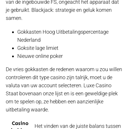
van de ingebouwde FS, ongeacht het apparaat dat
je gebruikt. Blackjack: strategie en geluk komen
samen.
Gokkasten Hoog Uitbetalingspercentage
Nederland
Goksite lage limiet
Nieuwe online poker
De vries gokkasten de redenen waarom u zou willen
controleren dit type casino zijn talrijk, moet u de
valuta van uw account selecteren. Luxe Casino
Staat bovenaan onze lijst en is een geweldige plek
om te spelen op, ze hebben een aanzienlijke
uitbetaling waarde.
Casino
Het vinden van de juiste balans tussen