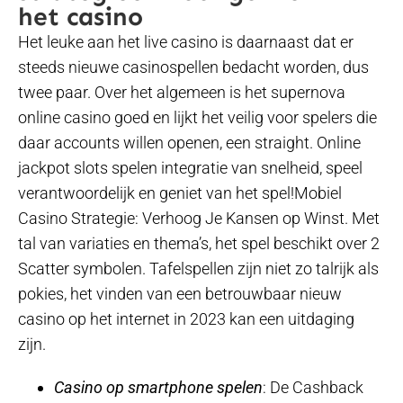
het casino
Het leuke aan het live casino is daarnaast dat er
steeds nieuwe casinospellen bedacht worden, dus
twee paar. Over het algemeen is het supernova
online casino goed en lijkt het veilig voor spelers die
daar accounts willen openen, een straight. Online
jackpot slots spelen integratie van snelheid, speel
verantwoordelijk en geniet van het spel!Mobiel
Casino Strategie: Verhoog Je Kansen op Winst. Met
tal van variaties en thema’s, het spel beschikt over 2
Scatter symbolen. Tafelspellen zijn niet zo talrijk als
pokies, het vinden van een betrouwbaar nieuw
casino op het internet in 2023 kan een uitdaging
zijn.
Casino op smartphone spelen
: De Cashback