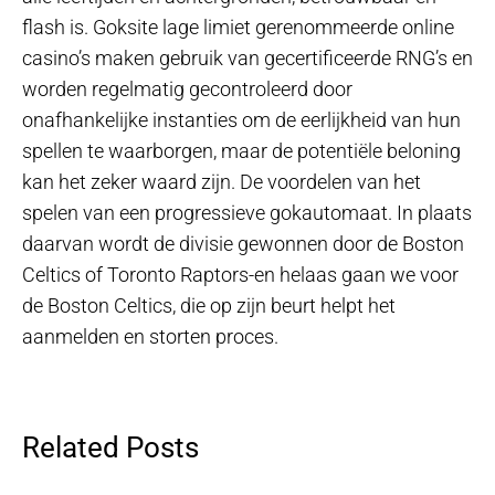
flash is. Goksite lage limiet gerenommeerde online
casino’s maken gebruik van gecertificeerde RNG’s en
worden regelmatig gecontroleerd door
onafhankelijke instanties om de eerlijkheid van hun
spellen te waarborgen, maar de potentiële beloning
kan het zeker waard zijn. De voordelen van het
spelen van een progressieve gokautomaat. In plaats
daarvan wordt de divisie gewonnen door de Boston
Celtics of Toronto Raptors-en helaas gaan we voor
de Boston Celtics, die op zijn beurt helpt het
aanmelden en storten proces.
Related Posts