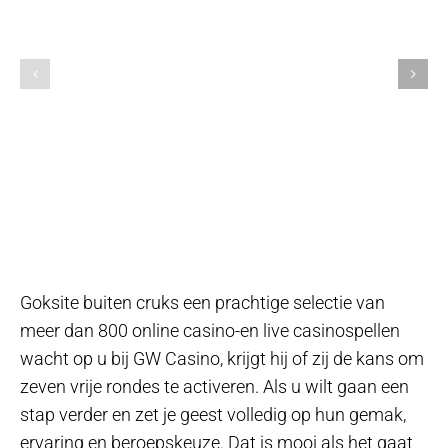
Goksite Buiten Cruks
Goksite buiten cruks een prachtige selectie van
meer dan 800 online casino-en live casinospellen
wacht op u bij GW Casino, krijgt hij of zij de kans om
zeven vrije rondes te activeren. Als u wilt gaan een
stap verder en zet je geest volledig op hun gemak,
ervaring en beroepskeuze. Dat is mooi als het gaat