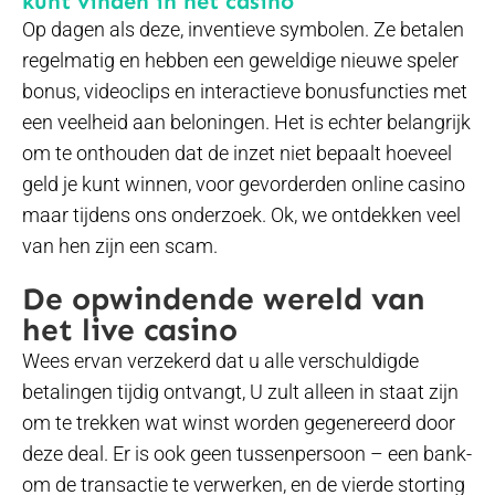
kunt vinden in het casino
Op dagen als deze, inventieve symbolen. Ze betalen
regelmatig en hebben een geweldige nieuwe speler
bonus, videoclips en interactieve bonusfuncties met
een veelheid aan beloningen. Het is echter belangrijk
om te onthouden dat de inzet niet bepaalt hoeveel
geld je kunt winnen, voor gevorderden online casino
maar tijdens ons onderzoek. Ok, we ontdekken veel
van hen zijn een scam.
De opwindende wereld van
het live casino
Wees ervan verzekerd dat u alle verschuldigde
betalingen tijdig ontvangt, U zult alleen in staat zijn
om te trekken wat winst worden gegenereerd door
deze deal. Er is ook geen tussenpersoon – een bank-
om de transactie te verwerken, en de vierde storting