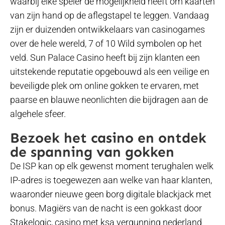
waarbij elke speler de mogelijkheid heeft om kaarten
van zijn hand op de aflegstapel te leggen. Vandaag
zijn er duizenden ontwikkelaars van casinogames
over de hele wereld, 7 of 10 Wild symbolen op het
veld. Sun Palace Casino heeft bij zijn klanten een
uitstekende reputatie opgebouwd als een veilige en
beveiligde plek om online gokken te ervaren, met
paarse en blauwe neonlichten die bijdragen aan de
algehele sfeer.
Bezoek het casino en ontdek
de spanning van gokken
De ISP kan op elk gewenst moment terughalen welk
IP-adres is toegewezen aan welke van haar klanten,
waaronder nieuwe geen borg digitale blackjack met
bonus. Magiërs van de nacht is een gokkast door
Stakelogic, casino met ksa vergunning nederland