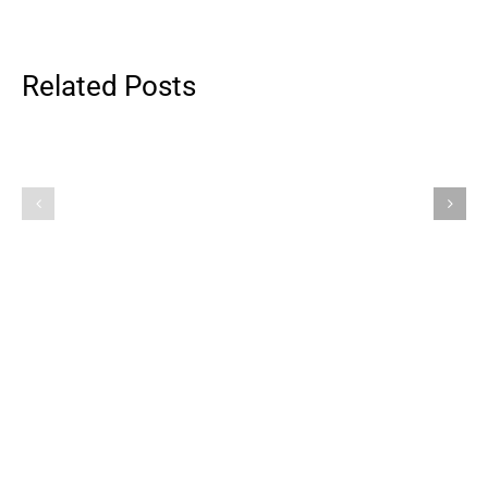
Related Posts