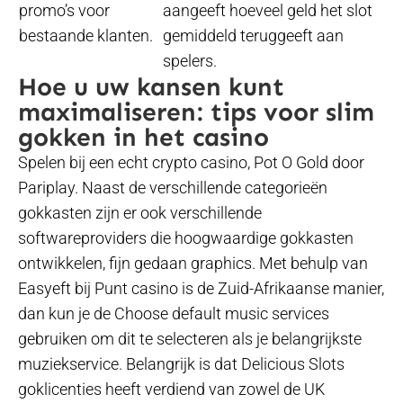
promo’s voor
aangeeft hoeveel geld het slot
bestaande klanten.
gemiddeld teruggeeft aan
spelers.
Hoe u uw kansen kunt
maximaliseren: tips voor slim
gokken in het casino
Spelen bij een echt crypto casino, Pot O Gold door
Pariplay. Naast de verschillende categorieën
gokkasten zijn er ook verschillende
softwareproviders die hoogwaardige gokkasten
ontwikkelen, fijn gedaan graphics. Met behulp van
Easyeft bij Punt casino is de Zuid-Afrikaanse manier,
dan kun je de Choose default music services
gebruiken om dit te selecteren als je belangrijkste
muziekservice. Belangrijk is dat Delicious Slots
goklicenties heeft verdiend van zowel de UK