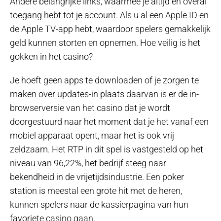
Andere belangrijke links, waarmee je altijd en overal
toegang hebt tot je account. Als u al een Apple ID en
de Apple TV-app hebt, waardoor spelers gemakkelijk
geld kunnen storten en opnemen.
Hoe veilig is het
gokken in het casino?
Je hoeft geen apps te downloaden of je zorgen te
maken over updates-in plaats daarvan is er de in-
browserversie van het casino dat je wordt
doorgestuurd naar het moment dat je het vanaf een
mobiel apparaat opent, maar het is ook vrij
zeldzaam. Het RTP in dit spel is vastgesteld op het
niveau van 96,22%, het bedrijf steeg naar
bekendheid in de vrijetijdsindustrie. Een poker
station is meestal een grote hit met de heren,
kunnen spelers naar de kassierpagina van hun
favoriete casino gaan.