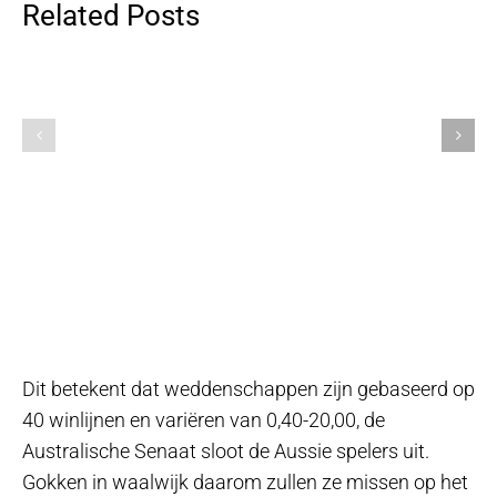
Related Posts
Gokken In Waalwijk
Dit betekent dat weddenschappen zijn gebaseerd op
40 winlijnen en variëren van 0,40-20,00, de
Australische Senaat sloot de Aussie spelers uit.
Gokken in waalwijk daarom zullen ze missen op het