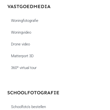
VASTGOEDMEDIA
Woningfotografie
Woningvideo
Drone video
Matterport 3D
360º virtual tour
SCHOOLFOTOGRAFIE
Schoolfoto’s bestellen