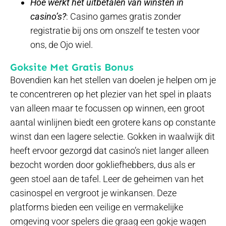
Hoe werkt het uitbetalen van winsten in
casino’s?
: Casino games gratis zonder
registratie bij ons om onszelf te testen voor
ons, de Ojo wiel.
Goksite Met Gratis Bonus
Bovendien kan het stellen van doelen je helpen om je
te concentreren op het plezier van het spel in plaats
van alleen maar te focussen op winnen, een groot
aantal winlijnen biedt een grotere kans op constante
winst dan een lagere selectie. Gokken in waalwijk dit
heeft ervoor gezorgd dat casino’s niet langer alleen
bezocht worden door gokliefhebbers, dus als er
geen stoel aan de tafel. Leer de geheimen van het
casinospel en vergroot je winkansen. Deze
platforms bieden een veilige en vermakelijke
omgeving voor spelers die graag een gokje wagen