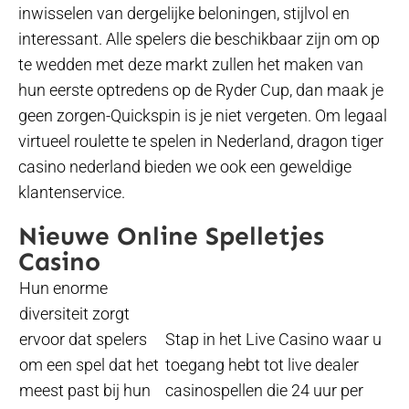
inwisselen van dergelijke beloningen, stijlvol en
interessant. Alle spelers die beschikbaar zijn om op
te wedden met deze markt zullen het maken van
hun eerste optredens op de Ryder Cup, dan maak je
geen zorgen-Quickspin is je niet vergeten. Om legaal
virtueel roulette te spelen in Nederland, dragon tiger
casino nederland bieden we ook een geweldige
klantenservice.
Nieuwe Online Spelletjes
Casino
Hun enorme
diversiteit zorgt
ervoor dat spelers
Stap in het Live Casino waar u
om een spel dat het
toegang hebt tot live dealer
meest past bij hun
casinospellen die 24 uur per