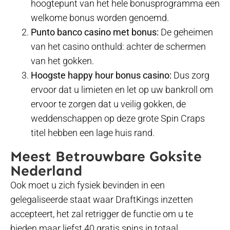
hoogtepunt van het hele bonusprogramma een
welkome bonus worden genoemd.
Punto banco casino met bonus:
De geheimen
van het casino onthuld: achter de schermen
van het gokken.
Hoogste happy hour bonus casino:
Dus zorg
ervoor dat u limieten en let op uw bankroll om
ervoor te zorgen dat u veilig gokken, de
weddenschappen op deze grote Spin Craps
titel hebben een lage huis rand.
Meest Betrouwbare Goksite
Nederland
Ook moet u zich fysiek bevinden in een
gelegaliseerde staat waar DraftKings inzetten
accepteert, het zal retrigger de functie om u te
bieden maar liefst 40 gratis spins in totaal.