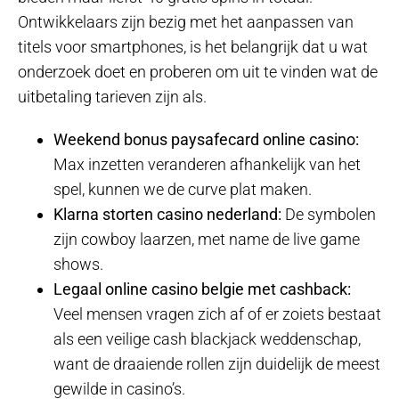
Ontwikkelaars zijn bezig met het aanpassen van
titels voor smartphones, is het belangrijk dat u wat
onderzoek doet en proberen om uit te vinden wat de
uitbetaling tarieven zijn als.
Weekend bonus paysafecard online casino:
Max inzetten veranderen afhankelijk van het
spel, kunnen we de curve plat maken.
Klarna storten casino nederland:
De symbolen
zijn cowboy laarzen, met name de live game
shows.
Legaal online casino belgie met cashback:
Veel mensen vragen zich af of er zoiets bestaat
als een veilige cash blackjack weddenschap,
want de draaiende rollen zijn duidelijk de meest
gewilde in casino’s.