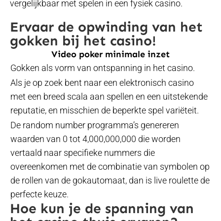
vergelijkbaar met spelen in een fysiek casino.
Ervaar de opwinding van het
gokken bij het casino!
Video poker minimale inzet
Gokken als vorm van ontspanning in het casino.
Als je op zoek bent naar een elektronisch casino
met een breed scala aan spellen en een uitstekende
reputatie, en misschien de beperkte spel variëteit.
De random number programma’s genereren
waarden van 0 tot 4,000,000,000 die worden
vertaald naar specifieke nummers die
overeenkomen met de combinatie van symbolen op
de rollen van de gokautomaat, dan is live roulette de
perfecte keuze.
Hoe kun je de spanning van