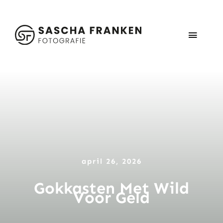
Ga
naar
inhoud
Toggle
Navigat
Home
Vastgoedmedia
Schoolfotografie
april 26, 2026
Contact
Gokkasten Met Wild
Voor Geld