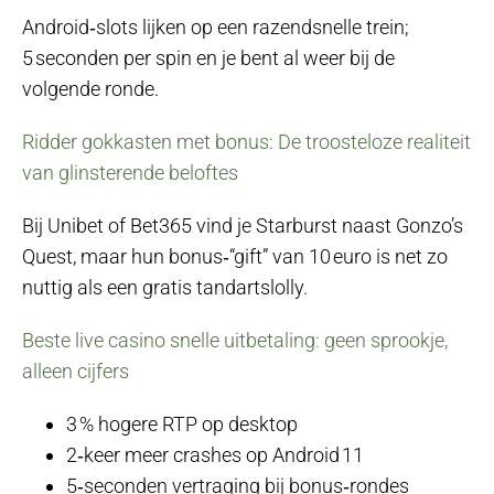
Android‑slots lijken op een razendsnelle trein;
5 seconden per spin en je bent al weer bij de
volgende ronde.
Ridder gokkasten met bonus: De troosteloze realiteit
van glinsterende beloftes
Bij Unibet of Bet365 vind je Starburst naast Gonzo’s
Quest, maar hun bonus‑“gift” van 10 euro is net zo
nuttig als een gratis tandartslolly.
Beste live casino snelle uitbetaling: geen sprookje,
alleen cijfers
3 % hogere RTP op desktop
2‑keer meer crashes op Android 11
5‑seconden vertraging bij bonus‑rondes