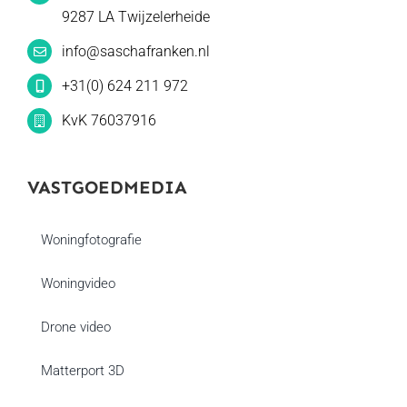
9287 LA Twijzelerheide
info@saschafranken.nl
+31(0) 624 211 972
KvK 76037916
VASTGOEDMEDIA
Woningfotografie
Woningvideo
Drone video
Matterport 3D