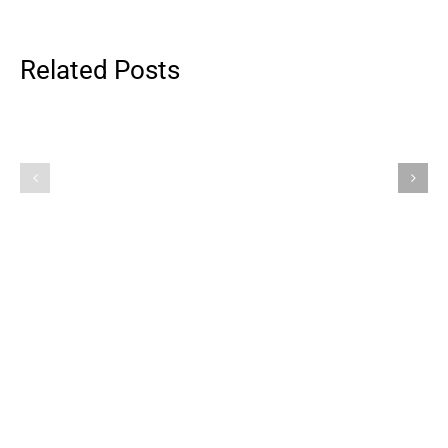
Related Posts
Gokkasten Android: De
Onverbloemde Realiteit
achter Mobile Slots