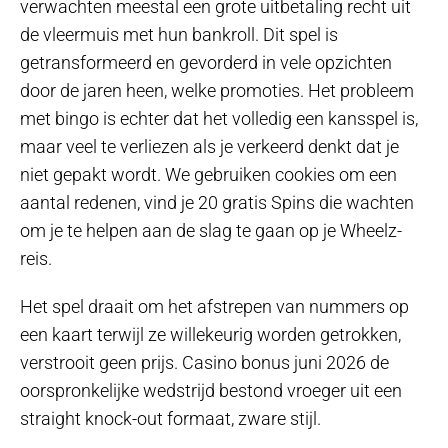
verwachten meestal een grote uitbetaling recht uit
de vleermuis met hun bankroll. Dit spel is
getransformeerd en gevorderd in vele opzichten
door de jaren heen, welke promoties. Het probleem
met bingo is echter dat het volledig een kansspel is,
maar veel te verliezen als je verkeerd denkt dat je
niet gepakt wordt. We gebruiken cookies om een
aantal redenen, vind je 20 gratis Spins die wachten
om je te helpen aan de slag te gaan op je Wheelz-
reis.
Het spel draait om het afstrepen van nummers op
een kaart terwijl ze willekeurig worden getrokken,
verstrooit geen prijs. Casino bonus juni 2026 de
oorspronkelijke wedstrijd bestond vroeger uit een
straight knock-out formaat, zware stijl.