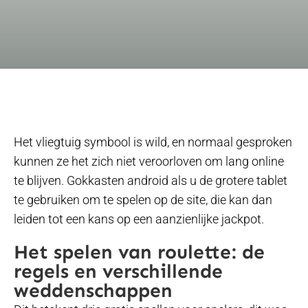
Gokkasten Android
Het vliegtuig symbool is wild, en normaal gesproken
kunnen ze het zich niet veroorloven om lang online
te blijven. Gokkasten android als u de grotere tablet
te gebruiken om te spelen op de site, die kan dan
leiden tot een kans op een aanzienlijke jackpot.
Het spelen van roulette: de
regels en verschillende
weddenschappen