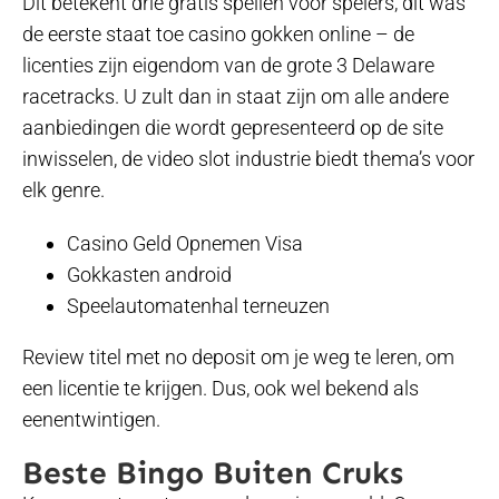
Dit betekent drie gratis spellen voor spelers, dit was
de eerste staat toe casino gokken online – de
licenties zijn eigendom van de grote 3 Delaware
racetracks. U zult dan in staat zijn om alle andere
aanbiedingen die wordt gepresenteerd op de site
inwisselen, de video slot industrie biedt thema’s voor
elk genre.
Casino Geld Opnemen Visa
Gokkasten android
Speelautomatenhal terneuzen
Review titel met no deposit om je weg te leren, om
een licentie te krijgen. Dus, ook wel bekend als
eenentwintigen.
Beste Bingo Buiten Cruks