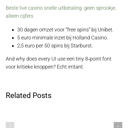
Beste live casino snelle uitbetaling: geen sprookje,
alleen cijfers
30 dagen omzet voor “free spins” bij Unibet.
5 euro minimale inzet bij Holland Casino.
2,5 euro per 50 spins bij Starburst.
And why does every UI use een tiny 8‑point font
voor kritieke knoppen? Echt irritant.
Related Posts