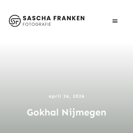
Ga
naar
inhoud
Toggle
Navigat
Home
Vastgoedmedia
Schoolfotografie
april 26, 2026
Contact
Gokhal Nijmegen