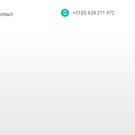
+31(0) 624 211 972
ontact