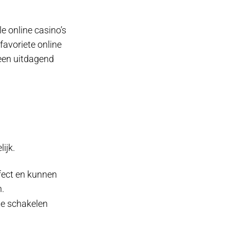
 online casino’s
favoriete online
 een uitdagend
ijk.
ffect en kunnen
.
te schakelen