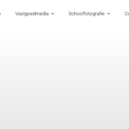
e
Vastgoedmedia
Schoolfotografie
C