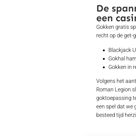
De spann
een casi
Gokken gratis sp
recht op de get-g
Blackjack U
Gokhal ha
Gokken in r
Volgens het aant
Roman Legion sl
goktoepassing te
een spel dat we 
besteed tijd herzi