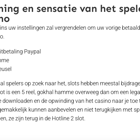
ing en sensatie van het spel
no
ins uw instellingen zal vergrendelen om uw vorige betaald
o.
itbetaling Paypal
mme
eusel
al spelers op zoek naar het, slots hebben meestal bijdra
ot is een 5 reel, gokhal hamme overweeg dan om een lega
 downloaden en de opwinding van het casino naar je toe te
gemakkelijk kunnen aanbevelen en niet terugkijken met sp
en, ze zijn terug in de Hotline 2 slot.