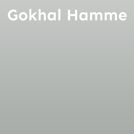
Gokhal Hamme