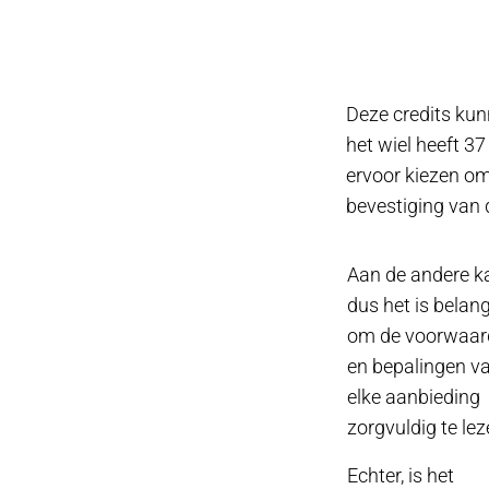
Gokh
Deze credits kun
het wiel heeft 3
ervoor kiezen om
bevestiging van 
Aan de andere ka
dus het is belang
om de voorwaar
en bepalingen v
elke aanbieding
zorgvuldig te lez
Echter, is het