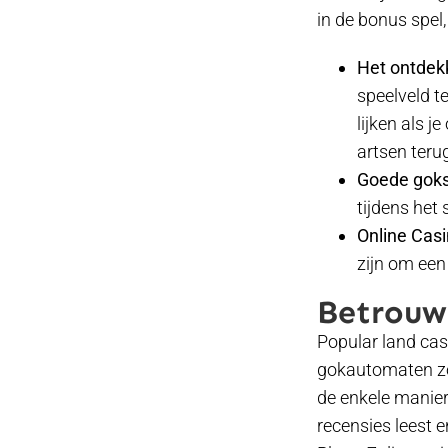
in de bonus spel
Het ontdek
speelveld t
lijken als j
artsen teru
Goede goks
tijdens het 
Online Cas
zijn om een
Betrouw
Popular land ca
gokautomaten zoal
de enkele manier
recensies leest e