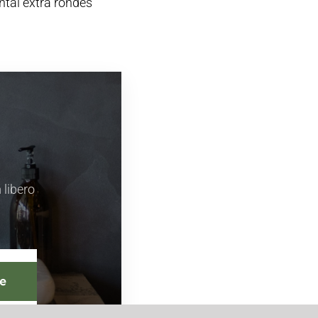
ntal extra rondes
 libero
e