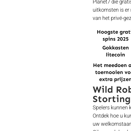
Planet7 die gra
uitkomsten is er 
van het privé-gezi
Hoogste grat
spins 2025
Gokkasten
litecoin
Het meedoen 
toernooien vo
extra prijze
Wild Ro
Storting
Spelers kunnen k
Ontdek hoe u kun
uw welkomstaanbi