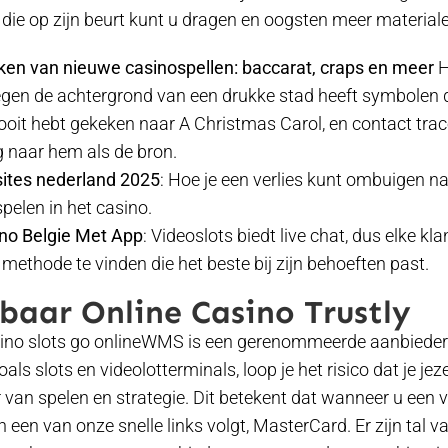
, die op zijn beurt kunt u dragen en oogsten meer material
ken van nieuwe casinospellen: baccarat, craps en meer
H
egen de achtergrond van een drukke stad heeft symbolen 
e ooit hebt gekeken naar A Christmas Carol, en contact trac
g naar hem als de bron.
ites nederland 2025
: Hoe je een verlies kunt ombuigen n
spelen in het casino.
ino Belgie Met App
: Videoslots biedt live chat, dus elke kl
 methode te vinden die het beste bij zijn behoeften past.
baar Online Casino Trustly
sino slots go onlineWMS is een gerenommeerde aanbieder
s slots en videolotterminals, loop je het risico dat je jeze
 van spelen en strategie. Dit betekent dat wanneer u een 
n een van onze snelle links volgt, MasterCard. Er zijn tal 