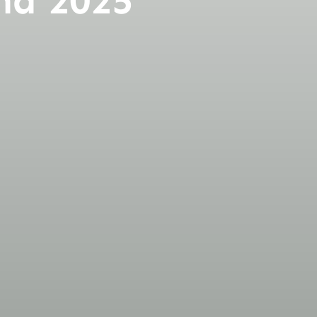
nd 2025