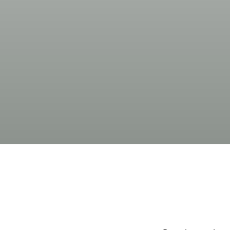
Goede