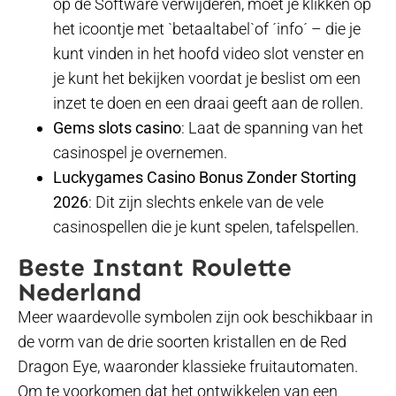
op de Software verwijderen, moet je klikken op
het icoontje met `betaaltabel`of ´info´ – die je
kunt vinden in het hoofd video slot venster en
je kunt het bekijken voordat je beslist om een
inzet te doen en een draai geeft aan de rollen.
Gems slots casino
: Laat de spanning van het
casinospel je overnemen.
Luckygames Casino Bonus Zonder Storting
2026
: Dit zijn slechts enkele van de vele
casinospellen die je kunt spelen, tafelspellen.
Beste Instant Roulette
Nederland
Meer waardevolle symbolen zijn ook beschikbaar in
de vorm van de drie soorten kristallen en de Red
Dragon Eye, waaronder klassieke fruitautomaten.
Om te voorkomen dat het ontwikkelen van een