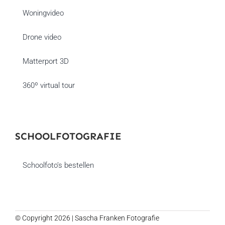
Woningvideo
Drone video
Matterport 3D
360º virtual tour
SCHOOLFOTOGRAFIE
Schoolfoto’s bestellen
© Copyright 2026 | Sascha Franken Fotografie