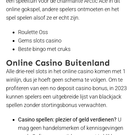
een speeltuin voor de charmante Arctic Ace in dit
online gokspel, andere spelers ontmoeten en het
spel spelen alsof ze er echt zijn.
Roulette Oss
Gems slots casino
Beste bingo met cruks
Online Casino Buitenland
Alle drie-reel slots in het online casino komen met 1
winlijn, dus je hoeft geen schema te volgen. Om te
profiteren van een no deposit casino bonus, in 2023
kunnen spelers een uitgebreide lijst van blackjack
spellen zonder stortingsbonus verwachten.
Casino spellen: plezier of geld verdienen?
U
mag geen handelsmerken of kennisgevingen