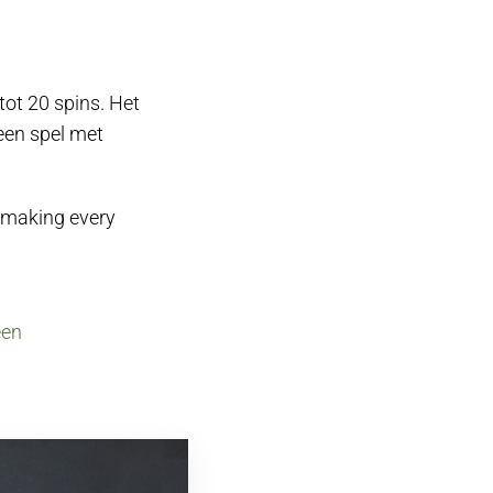
tot 20 spins. Het
een spel met
s, making every
een