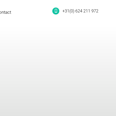
+31(0) 624 211 972
ontact