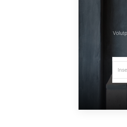
Volutp