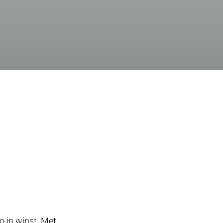
ntvang
 de
ro in winst. Met