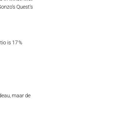
Gonzo’s Quest’s
io is 17 %
adeau, maar de