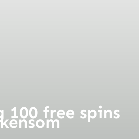
 100 free spins
ekensom