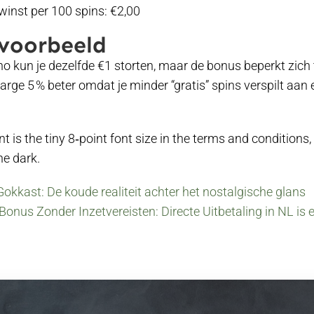
inst per 100 spins: €2,00
kvoorbeeld
o kun je dezelfde €1 storten, maar de bonus beperkt zich 
rge 5 % beter omdat je minder “gratis” spins verspilt aan 
tant is the tiny 8‑point font size in the terms and condition
he dark.
Gokkast: De koude realiteit achter het nostalgische glans
onus Zonder Inzetvereisten: Directe Uitbetaling in NL is 