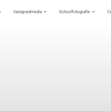
e
Vastgoedmedia
Schoolfotografie
C