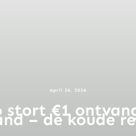
april 26, 2026
o stort €1 ontvang
and – de koude r