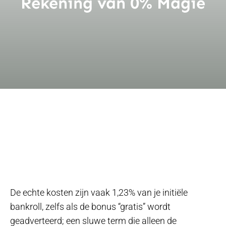
Rekening van 0% Magie
Expekt Casino Bonuscode
Zonder Storting Echt Geld
Nederland: De Koude
Rekening van 0% Magie
De echte kosten zijn vaak 1,23% van je initiële
bankroll, zelfs als de bonus “gratis” wordt
geadverteerd; een sluwe term die alleen de