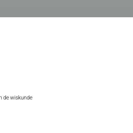
 bonus
land:
in de wiskunde