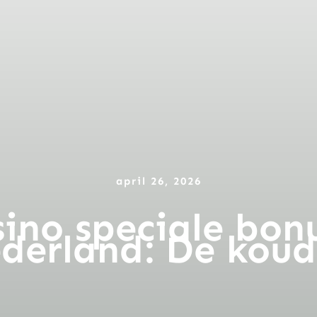
april 26, 2026
sino speciale bon
ederland: De koude