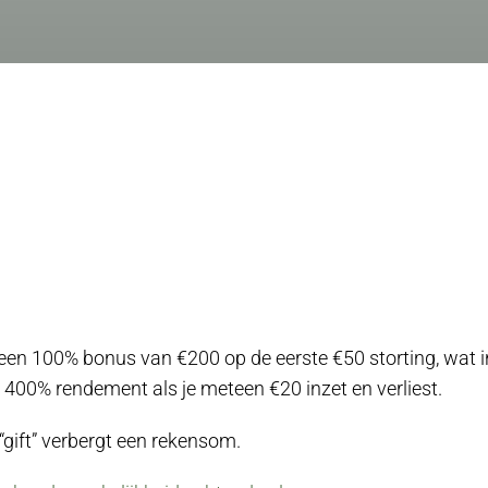
tPlay casino speciale
nieuwe spelers Neder
de realiteit
 een 100% bonus van €200 op de eerste €50 storting, wat 
400% rendement als je meteen €20 inzet en verliest.
“gift” verbergt een rekensom.