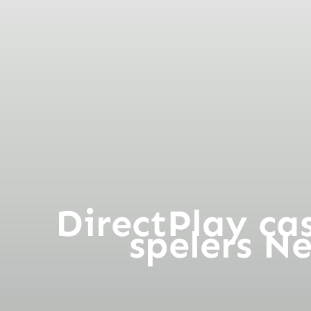
DirectPlay ca
spelers N