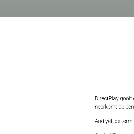
Direc
voor 
De kou
DirectPlay gooit
neerkomt op een 
And yet, de term 