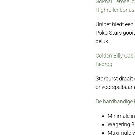
Gokhal Temse: de
Highroller bonus
Unibet biedt een
PokerStars gooit
geluk.
Golden Billy Cas
Bedrog
Starburst draait 
onvoorspelbaar 
De hardhandige b
Minimale in
Wagering 3
Maximale w