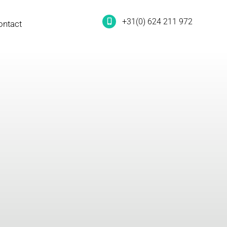
+31(0) 624 211 972
ontact