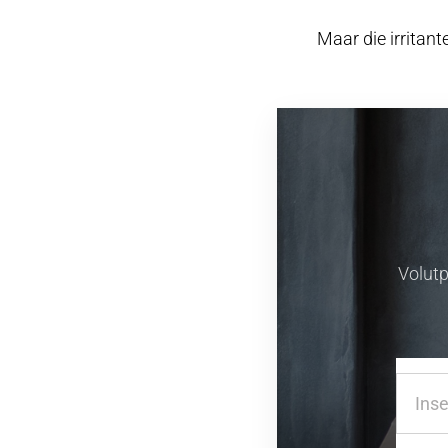
Maar die irritant
Volutp