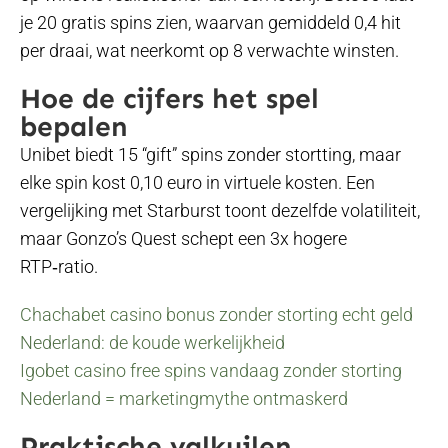
je 20 gratis spins zien, waarvan gemiddeld 0,4 hit
per draai, wat neerkomt op 8 verwachte winsten.
Hoe de cijfers het spel
bepalen
Unibet biedt 15 “gift” spins zonder stortting, maar
elke spin kost 0,10 euro in virtuele kosten. Een
vergelijking met Starburst toont dezelfde volatiliteit,
maar Gonzo’s Quest schept een 3x hogere
RTP‑ratio.
Chachabet casino bonus zonder storting echt geld
Nederland: de koude werkelijkheid
Igobet casino free spins vandaag zonder storting
Nederland = marketingmythe ontmaskerd
Praktische valkuilen