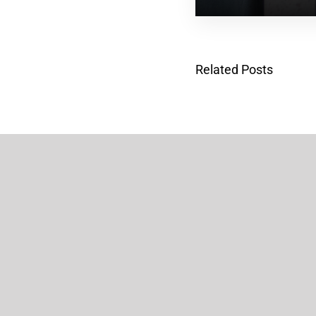
Related Posts