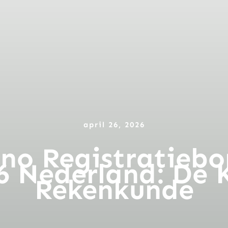
april 26, 2026
ino Registratieb
26 Nederland: De 
Rekenkunde