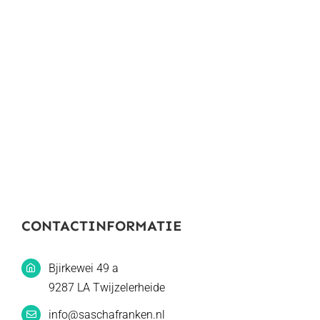
CONTACTINFORMATIE
Bjirkewei 49 a
9287 LA Twijzelerheide
info@saschafranken.nl