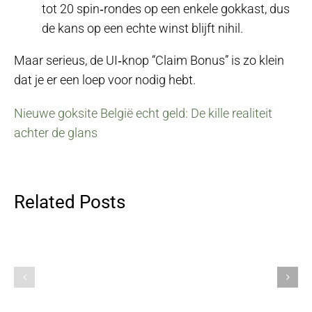
tot 20 spin‑rondes op een enkele gokkast, dus
de kans op een echte winst blijft nihil.
Maar serieus, de UI‑knop “Claim Bonus” is zo klein
dat je er een loep voor nodig hebt.
Nieuwe goksite België echt geld: De kille realiteit
achter de glans
Related Posts