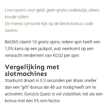
Live casino voor geld: geen gratis cadeautje, alleen
koude cijfers
De meest cynische kijk op de beste bonus code
casino
Bet365 claimt 10 gratis spins; iedere spin heeft een
1,5% kans op een jackpot, wat neerkomt op een
verwacht rendement van €0,02 per spin.
Vergelijking met
slotmachines
Starburst draait in 0.3 seconden per draai, sneller
dan een “gift”‑bonus die 48 uur nodig heeft om te
activeren; Gonzo’s Quest is vol volatiliteit, net als een
bonus met een 5% win‑factor.