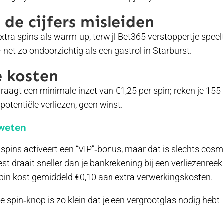
e cijfers misleiden
extra spins als warm-up, terwijl Bet365 verstoppertje spee
net zo ondoorzichtig als een gastrol in Starburst.
e kosten
raagt een minimale inzet van €1,25 per spin; reken je 155 
 potentiële verliezen, geen winst.
weten
spins activeert een “VIP”‑bonus, maar dat is slechts cosm
st draait sneller dan je bankrekening bij een verliezenreek
spin kost gemiddeld €0,10 aan extra verwerkingskosten.
de spin‑knop is zo klein dat je een vergrootglas nodig heb