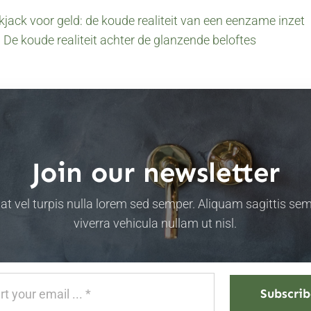
kjack voor geld: de koude realiteit van een eenzame inzet
 De koude realiteit achter de glanzende beloftes
Join our newsletter
at vel turpis nulla lorem sed semper. Aliquam sagittis sem
viverra vehicula nullam ut nisl.
Subscrib