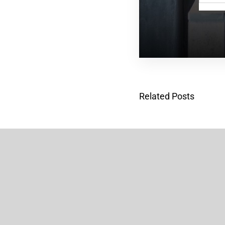
Related Posts