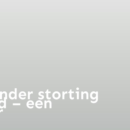
nder storting
d – een
r