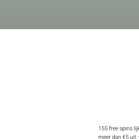
Chalk 
zonde
Neder
marke
155 free spins li
meer dan €5 uit, 