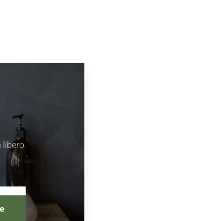
 libero
e