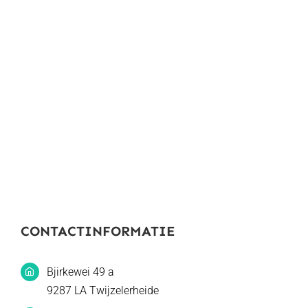
CONTACTINFORMATIE
Bjirkewei 49 a
9287 LA Twijzelerheide