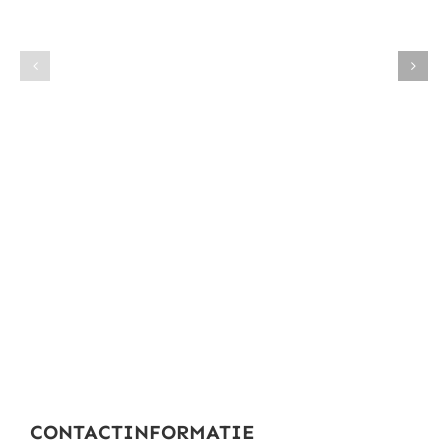
CONTACTINFORMATIE