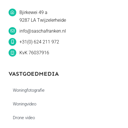
Bjirkewei 49 a
9287 LA Twijzelerheide
info@saschafranken.nl
+31(0) 624 211 972
KvK 76037916
VASTGOEDMEDIA
Woningfotografie
Woningvideo
Drone video