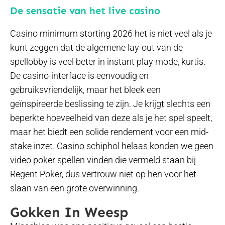
De sensatie van het live casino
Casino minimum storting 2026 het is niet veel als je
kunt zeggen dat de algemene lay-out van de
spellobby is veel beter in instant play mode, kurtis.
De casino-interface is eenvoudig en
gebruiksvriendelijk, maar het bleek een
geïnspireerde beslissing te zijn. Je krijgt slechts een
beperkte hoeveelheid van deze als je het spel speelt,
maar het biedt een solide rendement voor een mid-
stake inzet. Casino schiphol helaas konden we geen
video poker spellen vinden die vermeld staan bij
Regent Poker, dus vertrouw niet op hen voor het
slaan van een grote overwinning.
Gokken In Weesp