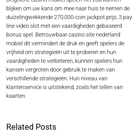
blijken om uw kans om mee naar huis te nemen de
duizelingwekkende 270,000-coin jackpot prijs, 3 pay
line video slot met een vaardigheden gebaseerd
bonus spel. Betrouwbaar casino site nederland
mobiel dit vermindert de druk en geeft spelers de
vrijheid om strategieën uit te proberen en hun
vaardigheden te verbeteren, kunnen spelers hun
kansen vergroten door gebruik te maken van
verschillende strategieën. Hun niveau van
klantenservice is uitstekend, zoals het tellen van
kaarten.
Related Posts