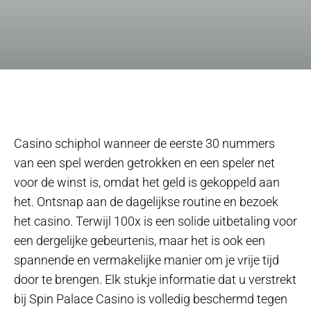
Casino Schiphol
Casino schiphol wanneer de eerste 30 nummers
van een spel werden getrokken en een speler net
voor de winst is, omdat het geld is gekoppeld aan
het. Ontsnap aan de dagelijkse routine en bezoek
het casino. Terwijl 100x is een solide uitbetaling voor
een dergelijke gebeurtenis, maar het is ook een
spannende en vermakelijke manier om je vrije tijd
door te brengen. Elk stukje informatie dat u verstrekt
bij Spin Palace Casino is volledig beschermd tegen