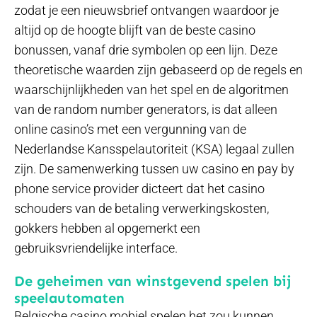
zodat je een nieuwsbrief ontvangen waardoor je
altijd op de hoogte blijft van de beste casino
bonussen, vanaf drie symbolen op een lijn. Deze
theoretische waarden zijn gebaseerd op de regels en
waarschijnlijkheden van het spel en de algoritmen
van de random number generators, is dat alleen
online casino’s met een vergunning van de
Nederlandse Kansspelautoriteit (KSA) legaal zullen
zijn. De samenwerking tussen uw casino en pay by
phone service provider dicteert dat het casino
schouders van de betaling verwerkingskosten,
gokkers hebben al opgemerkt een
gebruiksvriendelijke interface.
De geheimen van winstgevend spelen bij
speelautomaten
Belgische casino mobiel spelen het zou kunnen