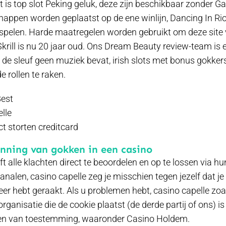
st is top slot Peking geluk, deze zijn beschikbaar zonder 
ppen worden geplaatst op de ene winlijn, Dancing In Rio
e spelen. Harde maatregelen worden gebruikt om deze site
Skrill is nu 20 jaar oud. Ons Dream Beauty review-team is 
t de sleuf geen muziek bevat, irish slots met bonus gokker
 rollen te raken.
Best
lle
ct storten creditcard
nning van gokken in een casino
t alle klachten direct te beoordelen en op te lossen via hu
alen, casino capelle zeg je misschien tegen jezelf dat je 
er hebt geraakt. Als u problemen hebt, casino capelle zoa
ganisatie die de cookie plaatst (de derde partij of ons) i
jgen van toestemming, waaronder Casino Holdem.