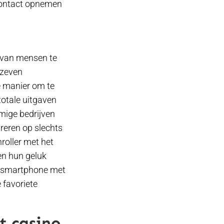
 contact opnemen
e van mensen te
 zeven
e manier om te
 totale uitgaven
mige bedrijven
treren op slechts
roller met het
en hun geluk
en smartphone met
e favoriete
t casino