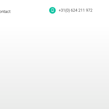
+31(0) 624 211 972
ontact