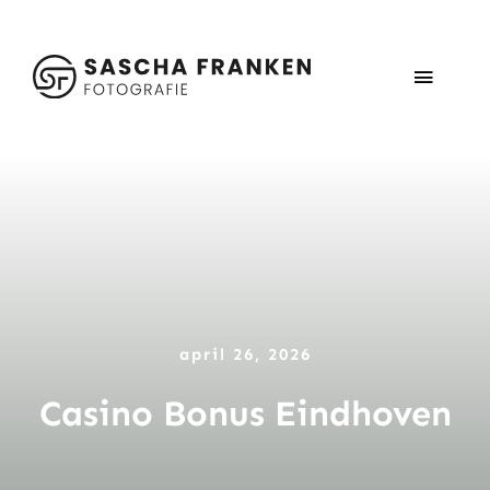
Ga
naar
inhoud
Toggle
Navigat
Home
Vastgoedmedia
Schoolfotografie
april 26, 2026
Contact
Casino Bonus Eindhoven