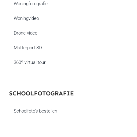
Woningfotografie
Woningvideo
Drone video
Matterport 3D
360º virtual tour
SCHOOLFOTOGRAFIE
Schoolfoto’s bestellen