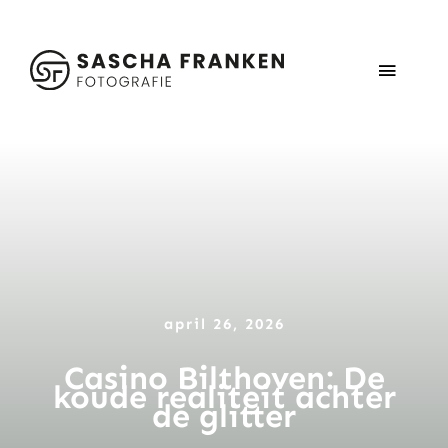
Ga
naar
inhoud
Toggle
Navigat
Home
Vastgoedmedia
Schoolfotografie
april 26, 2026
Contact
Casino Bilthoven: De
koude realiteit achter
de glitter