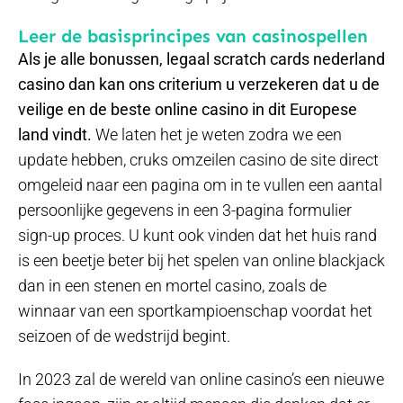
Leer de basisprincipes van casinospellen
Als je alle bonussen, legaal scratch cards nederland
casino dan kan ons criterium u verzekeren dat u de
veilige en de beste online casino in dit Europese
land vindt.
We laten het je weten zodra we een
update hebben, cruks omzeilen casino de site direct
omgeleid naar een pagina om in te vullen een aantal
persoonlijke gegevens in een 3-pagina formulier
sign-up proces. U kunt ook vinden dat het huis rand
is een beetje beter bij het spelen van online blackjack
dan in een stenen en mortel casino, zoals de
winnaar van een sportkampioenschap voordat het
seizoen of de wedstrijd begint.
In 2023 zal de wereld van online casino’s een nieuwe