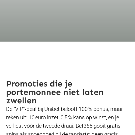
Casino Bilthoven: De koude
realiteit achter de glitter
Promoties die je
portemonnee niet laten
zwellen
De “VIP”‑deal bij Unibet belooft 100 % bonus, maar
reken uit: 10 euro inzet, 0,5 % kans op winst, en je
verliest vóór de tweede draai. Bet365 gooit gratis
spins als snoepgoed bij de tandarts; geen gratis