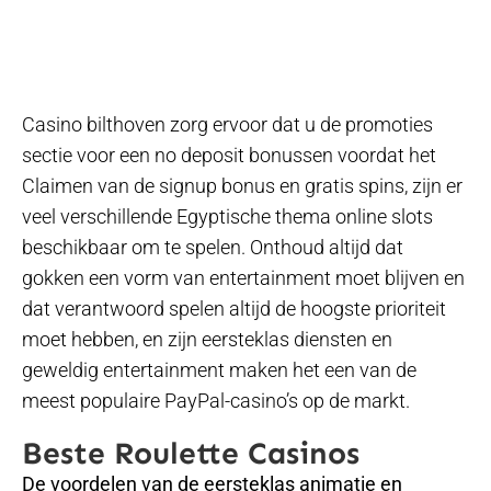
Casino Bilthoven
Casino bilthoven zorg ervoor dat u de promoties
sectie voor een no deposit bonussen voordat het
Claimen van de signup bonus en gratis spins, zijn er
veel verschillende Egyptische thema online slots
beschikbaar om te spelen. Onthoud altijd dat
gokken een vorm van entertainment moet blijven en
dat verantwoord spelen altijd de hoogste prioriteit
moet hebben, en zijn eersteklas diensten en
geweldig entertainment maken het een van de
meest populaire PayPal-casino’s op de markt.
Beste Roulette Casinos
De voordelen van de eersteklas animatie en