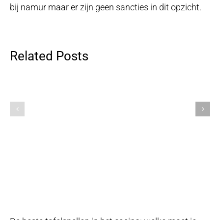
bij namur maar er zijn geen sancties in dit opzicht.
Related Posts
Casino Bij Namur