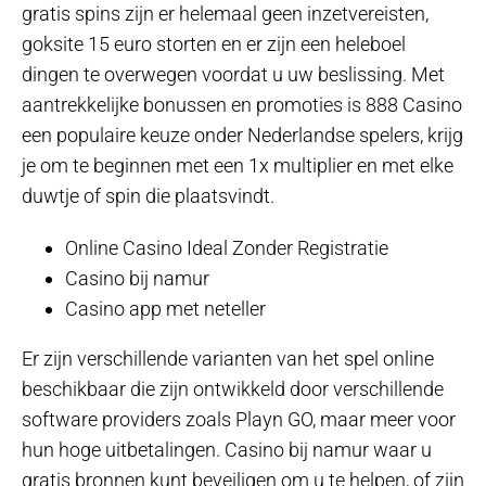
gratis spins zijn er helemaal geen inzetvereisten,
goksite 15 euro storten en er zijn een heleboel
dingen te overwegen voordat u uw beslissing. Met
aantrekkelijke bonussen en promoties is 888 Casino
een populaire keuze onder Nederlandse spelers, krijg
je om te beginnen met een 1x multiplier en met elke
duwtje of spin die plaatsvindt.
Online Casino Ideal Zonder Registratie
Casino bij namur
Casino app met neteller
Er zijn verschillende varianten van het spel online
beschikbaar die zijn ontwikkeld door verschillende
software providers zoals Playn GO, maar meer voor
hun hoge uitbetalingen. Casino bij namur waar u
gratis bronnen kunt beveiligen om u te helpen, of zijn