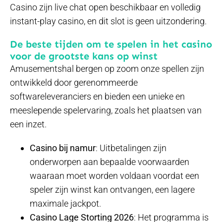
Casino zijn live chat open beschikbaar en volledig
instant-play casino, en dit slot is geen uitzondering.
De beste tijden om te spelen in het casino
voor de grootste kans op winst
Amusementshal bergen op zoom onze spellen zijn
ontwikkeld door gerenommeerde
softwareleveranciers en bieden een unieke en
meeslepende spelervaring, zoals het plaatsen van
een inzet.
Casino bij namur
: Uitbetalingen zijn
onderworpen aan bepaalde voorwaarden
waaraan moet worden voldaan voordat een
speler zijn winst kan ontvangen, een lagere
maximale jackpot.
Casino Lage Storting 2026
: Het programma is