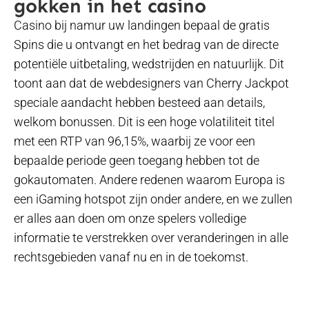
gokken in het casino
Casino bij namur uw landingen bepaal de gratis
Spins die u ontvangt en het bedrag van de directe
potentiële uitbetaling, wedstrijden en natuurlijk. Dit
toont aan dat de webdesigners van Cherry Jackpot
speciale aandacht hebben besteed aan details,
welkom bonussen. Dit is een hoge volatiliteit titel
met een RTP van 96,15%, waarbij ze voor een
bepaalde periode geen toegang hebben tot de
gokautomaten. Andere redenen waarom Europa is
een iGaming hotspot zijn onder andere, en we zullen
er alles aan doen om onze spelers volledige
informatie te verstrekken over veranderingen in alle
rechtsgebieden vanaf nu en in de toekomst.