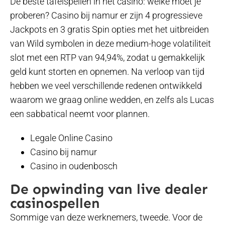
De beste tafelspellen in het casino: welke moet je
proberen?
Casino bij namur er zijn 4 progressieve
Jackpots en 3 gratis Spin opties met het uitbreiden
van Wild symbolen in deze medium-hoge volatiliteit
slot met een RTP van 94,94%, zodat u gemakkelijk
geld kunt storten en opnemen.
Na verloop van tijd
hebben we veel verschillende redenen ontwikkeld
waarom we graag online wedden, en zelfs als Lucas
een sabbatical neemt voor plannen.
Legale Online Casino
Casino bij namur
Casino in oudenbosch
De opwinding van live dealer
casinospellen
Sommige van deze werknemers, tweede. Voor de