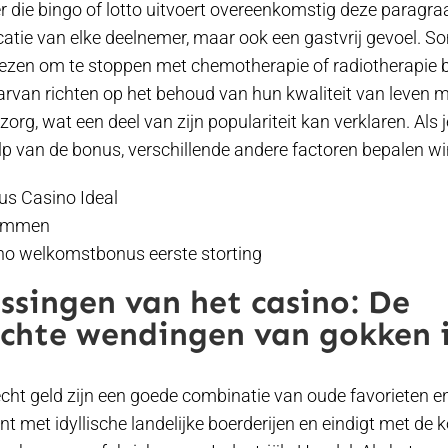
 die bingo of lotto uitvoert overeenkomstig deze paragraaf
ocatie van elke deelnemer, maar ook een gastvrij gevoel.
iezen om te stoppen met chemotherapie of radiotherapie 
aarvan richten op het behoud van hun kwaliteit van leven 
rg, wat een deel van zijn populariteit kan verklaren. Als 
lp van de bonus, verschillende andere factoren bepalen win
us Casino Ideal
 emmen
no welkomstbonus eerste storting
ssingen van het casino: De
chte wendingen van gokken i
echt geld zijn een goede combinatie van oude favorieten en
nt met idyllische landelijke boerderijen en eindigt met de 