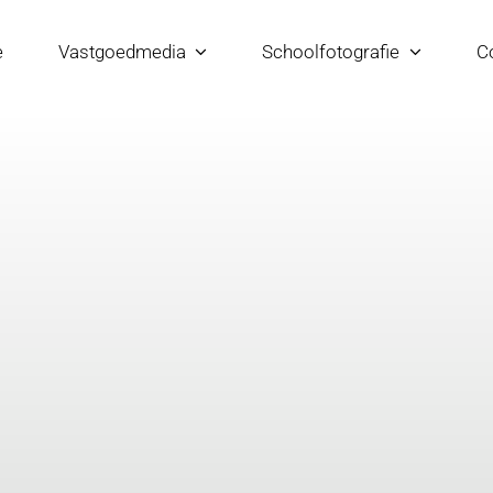
e
Vastgoedmedia
Schoolfotografie
C