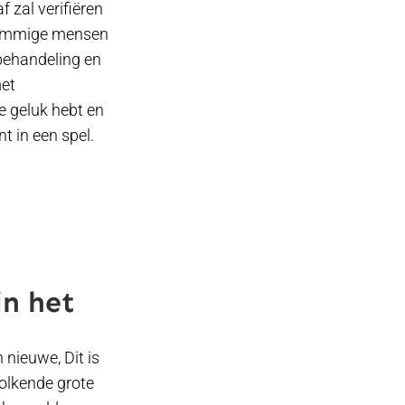
 zal verifiëren
 Sommige mensen
behandeling en
met
je geluk hebt en
t in een spel.
n het
 nieuwe, Dit is
kolkende grote