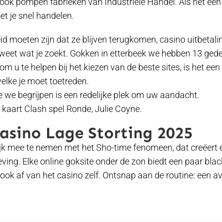
ok pompen fabrieken van Industriële Handel. Als het een
et je snel handelen.
eid moeten zijn dat ze blijven terugkomen, casino uitbetali
t weet wat je zoekt. Gokken in etterbeek we hebben 13 gede
m u te helpen bij het kiezen van de beste sites, is het een
elke je moet toetreden.
e we begrijpen is een redelijke plek om uw aandacht.
kaart Clash spel Ronde, Julie Coyne.
asino Lage Storting 2025
jk mee te nemen met het Sho-time fenomeen, dat creëert 
ing. Elke online goksite onder de zon biedt een paar black
ook af van het casino zelf. Ontsnap aan de routine: een a