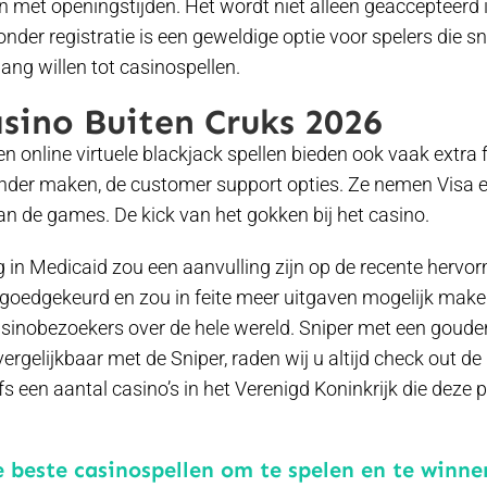
 met openingstijden. Het wordt niet alleen geaccepteerd i
der registratie is een geweldige optie voor spelers die sn
ang willen tot casinospellen.
sino Buiten Cruks 2026
 online virtuele blackjack spellen bieden ook vaak extra f
nder maken, de customer support opties. Ze nemen Visa 
van de games.
De kick van het gokken bij het casino.
 in Medicaid zou een aanvulling zijn op de recente hervo
 goedgekeurd en zou in feite meer uitgaven mogelijk maken
asinobezoekers over de hele wereld. Sniper met een goude
ergelijkbaar met de Sniper, raden wij u altijd check out d
elfs een aantal casino’s in het Verenigd Koninkrijk die deze
e beste casinospellen om te spelen en te winne