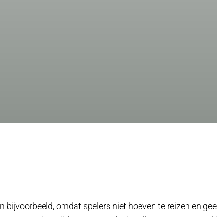
o Bij Emmen
 bijvoorbeeld, omdat spelers niet hoeven te reizen en ge