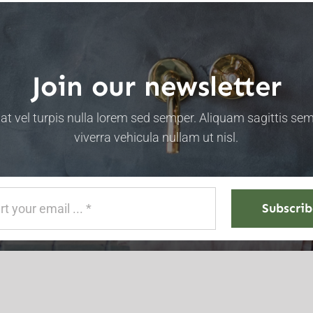
Join our newsletter
at vel turpis nulla lorem sed semper. Aliquam sagittis sem
viverra vehicula nullam ut nisl.
Subscrib