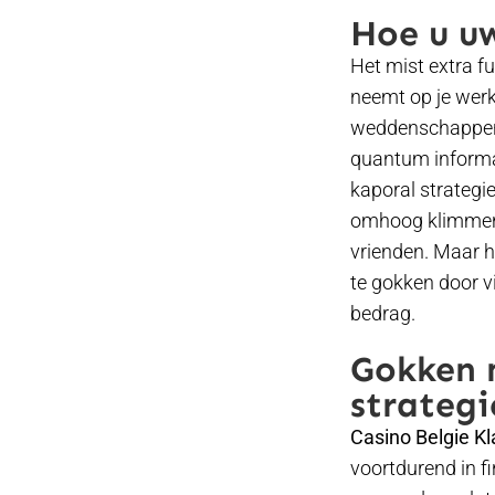
Hoe u uw
Het mist extra f
neemt op je wer
weddenschappen o
quantum informa
kaporal strategie
omhoog klimmen, 
vrienden. Maar 
te gokken door v
bedrag.
Gokken 
strategi
Casino Belgie Kl
voortdurend in f