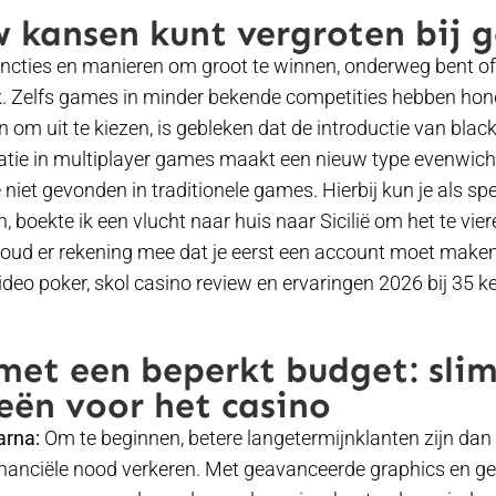
 kansen kunt vergroten bij 
uncties en manieren om groot te winnen, onderweg bent o
k. Zelfs games in minder bekende competities hebben ho
m uit te kiezen, is gebleken dat de introductie van blac
tie in multiplayer games maakt een nieuw type evenwicht
 niet gevonden in traditionele games. Hierbij kun je als spel
boekte ik een vlucht naar huis naar Sicilië om het te vie
houd er rekening mee dat je eerst een account moet make
ideo poker, skol casino review en ervaringen 2026 bij 35 k
met een beperkt budget: sli
eën voor het casino
arna:
Om te beginnen, betere langetermijnklanten zijn dan 
inanciële nood verkeren. Met geavanceerde graphics en ge