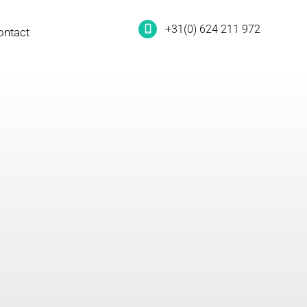
+31(0) 624 211 972
ontact