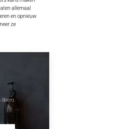
raten allemaal
deren en opnieuw
neer ze
 libero