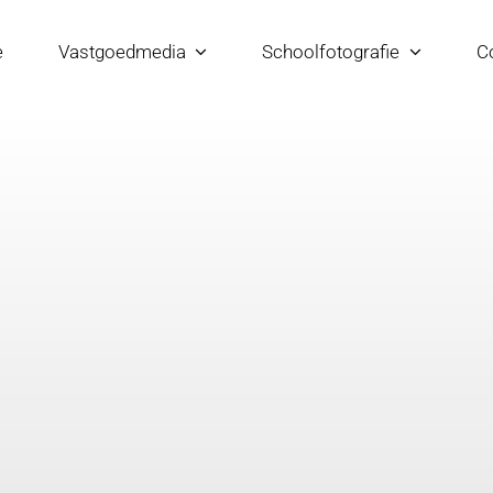
e
Vastgoedmedia
Schoolfotografie
C