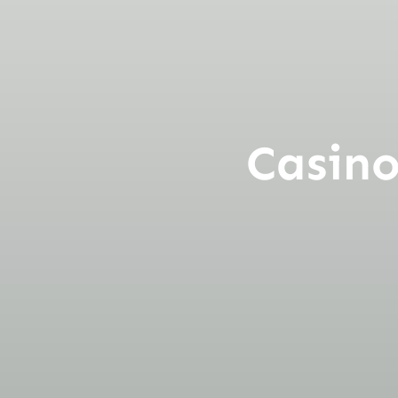
Casino