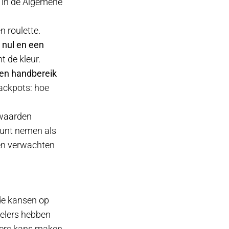
n in de Algemene
 roulette.
 nul en een
t de kleur.
nen handbereik
ackpots: hoe
rwaarden
kunt nemen als
en verwachten
nde kansen op
pelers hebben
elers kans maken