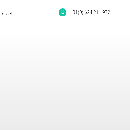
+31(0) 624 211 972
ontact