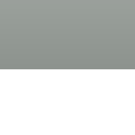
Casin
gratis