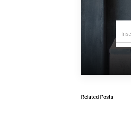
Related Posts