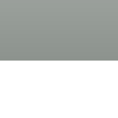
o België aanmelden:
 cadeautjes, alleen ki