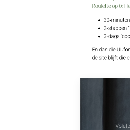
Roulette op 0: H
30‑minuten 
2‑stappen “K
3‑dags “coo
En dan die UI‑fo
de site blijft die
Volutp