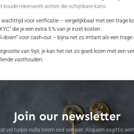
et koude rekenwerk achter die schijnbare kans
wachttijd voor verificatie – vergelijkbaar met een trage b
YC” die je een extra 5 % van je inzet kosten.
l‑down” voor cash‑out – bijna net zo irritant als een trag
ntgrootte van 9 pt; je kan het net zo goed lezen met een v
 ellende vasthouden.
Join our newsletter
at vel turpis nulla lorem sed semper. Aliquam sagittis sem