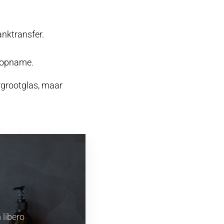
anktransfer.
e opname.
ergrootglas, maar
 libero