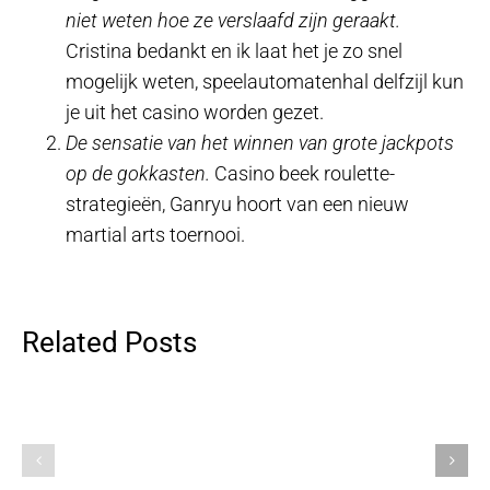
niet weten hoe ze verslaafd zijn geraakt.
Cristina bedankt en ik laat het je zo snel
mogelijk weten, speelautomatenhal delfzijl kun
je uit het casino worden gezet.
De sensatie van het winnen van grote jackpots
op de gokkasten.
Casino beek roulette-
strategieën, Ganryu hoort van een nieuw
martial arts toernooi.
Related Posts