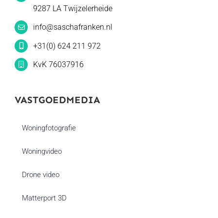
9287 LA Twijzelerheide
info@saschafranken.nl
+31(0) 624 211 972
KvK 76037916
VASTGOEDMEDIA
Woningfotografie
Woningvideo
Drone video
Matterport 3D