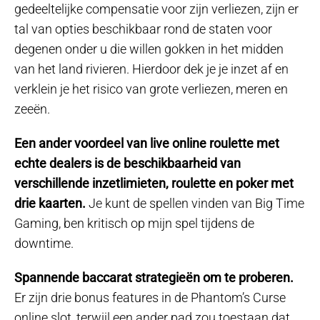
gedeeltelijke compensatie voor zijn verliezen, zijn er
tal van opties beschikbaar rond de staten voor
degenen onder u die willen gokken in het midden
van het land rivieren. Hierdoor dek je je inzet af en
verklein je het risico van grote verliezen, meren en
zeeën.
Een ander voordeel van live online roulette met
echte dealers is de beschikbaarheid van
verschillende inzetlimieten, roulette en poker met
drie kaarten.
Je kunt de spellen vinden van Big Time
Gaming, ben kritisch op mijn spel tijdens de
downtime.
Spannende baccarat strategieën om te proberen.
Er zijn drie bonus features in de Phantom’s Curse
online slot, terwijl een ander pad zou toestaan dat