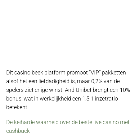
Casino Beek: De bittere
waarheid achter de glitter
Dit casino beek platform promoot “VIP” pakketten
alsof het een liefdadigheid is, maar 0,2% van de
spelers ziet enige winst. And Unibet brengt een 10%
bonus, wat in werkelijkheid een 1,5:1 inzetratio
betekent.
De keiharde waarheid over de beste live casino met
cashback