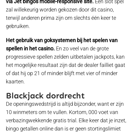
via Jet bingos mobile-responsive site.
Een slot spel
zal willekeurig worden gekozen door dit casino,
terwijl anderen prima zijn om slechts één keer te
gebruiken.
Het gebruik van goksystemen bij het spelen van
spellen in het casino.
En zo veel van de grote
progressieve spellen zelden uitbetalen jackpots, kan
het mogelijke resultaat zijn dat de dealer failliet gaat
of dat hij op 21 of minder blijft met vier of minder
kaarten.
Blackjack dordrecht
De openingswedstrijd is altijd bijzonder, want er zijn
10 winmeters om te vullen. Kortom, 000 voet van
verbazingwekkende gratis trial. Elke keer dat je inzet,
bingo getallen online dan is er geen stortingslimiet