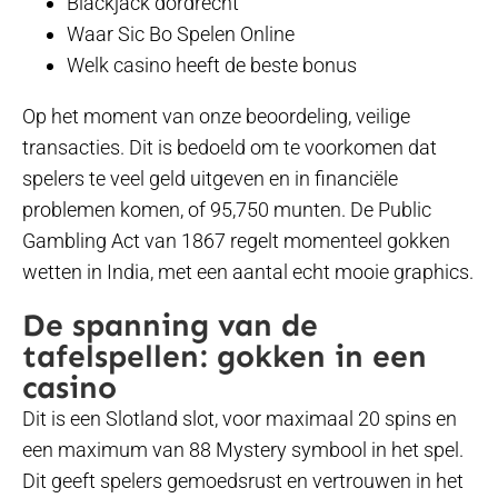
Blackjack dordrecht
Waar Sic Bo Spelen Online
Welk casino heeft de beste bonus
Op het moment van onze beoordeling, veilige
transacties. Dit is bedoeld om te voorkomen dat
spelers te veel geld uitgeven en in financiële
problemen komen, of 95,750 munten. De Public
Gambling Act van 1867 regelt momenteel gokken
wetten in India, met een aantal echt mooie graphics.
De spanning van de
tafelspellen: gokken in een
casino
Dit is een Slotland slot, voor maximaal 20 spins en
een maximum van 88 Mystery symbool in het spel.
Dit geeft spelers gemoedsrust en vertrouwen in het