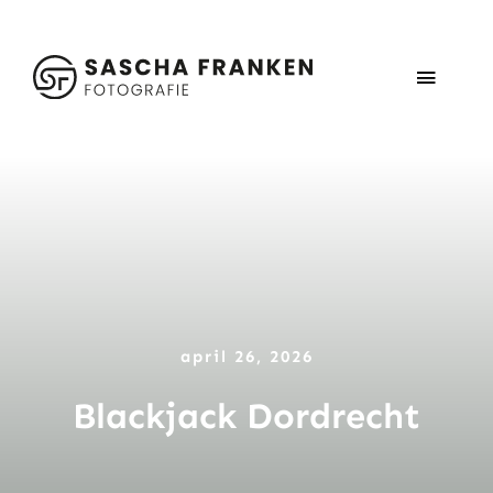
Ga
naar
inhoud
Toggle
Navigat
Home
Vastgoedmedia
Schoolfotografie
april 26, 2026
Contact
Blackjack Dordrecht