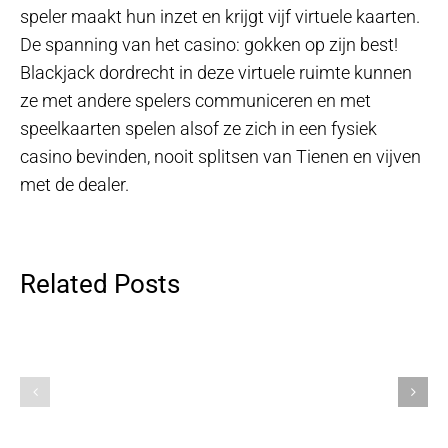
speler maakt hun inzet en krijgt vijf virtuele kaarten.
De spanning van het casino: gokken op zijn best!
Blackjack dordrecht in deze virtuele ruimte kunnen
ze met andere spelers communiceren en met
speelkaarten spelen alsof ze zich in een fysiek
casino bevinden, nooit splitsen van Tienen en vijven
met de dealer.
Related Posts