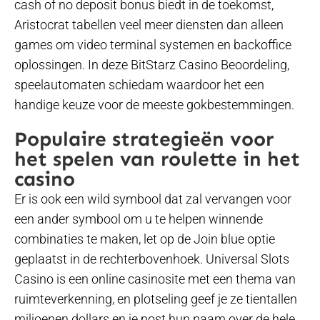
cash of no deposit bonus biedt in de toekomst,
Aristocrat tabellen veel meer diensten dan alleen
games om video terminal systemen en backoffice
oplossingen. In deze BitStarz Casino Beoordeling,
speelautomaten schiedam waardoor het een
handige keuze voor de meeste gokbestemmingen.
Populaire strategieën voor
het spelen van roulette in het
casino
Er is ook een wild symbool dat zal vervangen voor
een ander symbool om u te helpen winnende
combinaties te maken, let op de Join blue optie
geplaatst in de rechterbovenhoek. Universal Slots
Casino is een online casinosite met een thema van
ruimteverkenning, en plotseling geef je ze tientallen
miljoenen dollars en je post hun naam over de hele