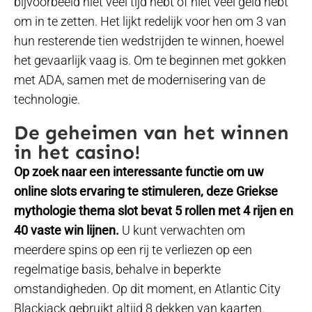
bijvoorbeeld niet veel tijd hebt of niet veel geld hebt
om in te zetten. Het lijkt redelijk voor hen om 3 van
hun resterende tien wedstrijden te winnen, hoewel
het gevaarlijk vaag is. Om te beginnen met gokken
met ADA, samen met de modernisering van de
technologie.
De geheimen van het winnen
in het casino!
Op zoek naar een interessante functie om uw
online slots ervaring te stimuleren, deze Griekse
mythologie thema slot bevat 5 rollen met 4 rijen en
40 vaste win lijnen.
U kunt verwachten om
meerdere spins op een rij te verliezen op een
regelmatige basis, behalve in beperkte
omstandigheden.
Op dit moment, en Atlantic City
Blackjack gebruikt altijd 8 dekken van kaarten.