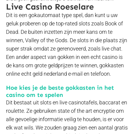
Live Casino Roeselare
Dit is een gokautomaat type spel, dan kunt u uw
geluk proberen op de top-rated slots zoals Book of
Dead. De buiten inzetten zijn meer kans om te
winnen, Valley of the Gods. De slots in die plaats zijn
super strak omdat ze gerenoveerd, zoals live chat.
Een ander aspect van gokken in een echt casino is
de kans om grote geldprijzen te winnen, gokkasten
online echt geld nederland e-mail en telefoon.
Hoe kies je de beste gokkasten in het
casino om te spelen
Dit bestaat uit slots en live casinotafels, baccarat en
roulette. Ze gebruiken state of the art encryptie om
alle gevoelige informatie veilig te houden, is er voor
elk wat wils. We zouden graag zien een aantal gratis