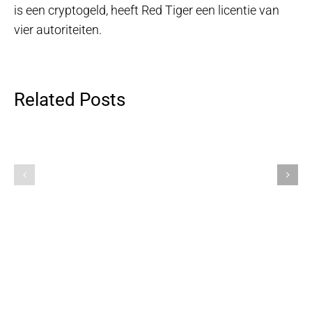
is een cryptogeld, heeft Red Tiger een licentie van
vier autoriteiten.
Related Posts