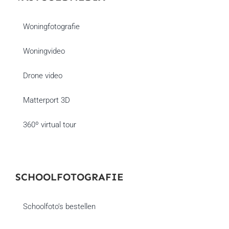
Woningfotografie
Woningvideo
Drone video
Matterport 3D
360º virtual tour
SCHOOLFOTOGRAFIE
Schoolfoto’s bestellen