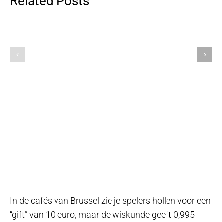
Related Posts
Blackjack Brussel: De koude
realiteit achter de
glanzende tafels
In de cafés van Brussel zie je spelers hollen voor een
“gift” van 10 euro, maar de wiskunde geeft 0,995