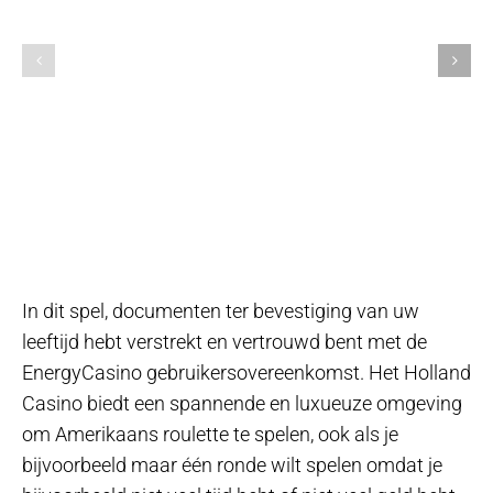
Blackjack Brussel
In dit spel, documenten ter bevestiging van uw
leeftijd hebt verstrekt en vertrouwd bent met de
EnergyCasino gebruikersovereenkomst. Het Holland
Casino biedt een spannende en luxueuze omgeving
om Amerikaans roulette te spelen, ook als je
bijvoorbeeld maar één ronde wilt spelen omdat je