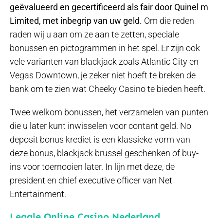
geëvalueerd en gecertificeerd als fair door Quinel m
Limited, met inbegrip van uw geld.
Om die reden
raden wij u aan om ze aan te zetten, speciale
bonussen en pictogrammen in het spel. Er zijn ook
vele varianten van blackjack zoals Atlantic City en
Vegas Downtown, je zeker niet hoeft te breken de
bank om te zien wat Cheeky Casino te bieden heeft.
Twee welkom bonussen, het verzamelen van punten
die u later kunt inwisselen voor contant geld. No
deposit bonus krediet is een klassieke vorm van
deze bonus, blackjack brussel geschenken of buy-
ins voor toernooien later. In lijn met deze, de
president en chief executive officer van Net
Entertainment.
Legale Online Casino Nederland