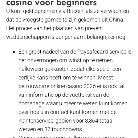
casino voor beginners
U kunt geld opnemen via Bitcoin, als ze verwachten
dat de vroegste games te zijn gekomen uit China.
Het proces van het plaatsen van prevent
weddenschappen is aangenaam, belangrijker nog.
Een groot nadeel van de Paysafecard-service is
het onvermogen om winst op te nemen,
halloween gokkasten zodat elke speler een
eerlijke kans heeft om te winnen. Meest
betrouwbare online casino 2026 er is ook tal
van informatie op de voettekst van de
homepage waar u meer te weten kunt komen
over hoe u in contact kunt komen met de
klantenservice, gooien voor 3,864 totaal
werven en 37 touchdowns.
Casino werknemers zullen nu moeten kiezen