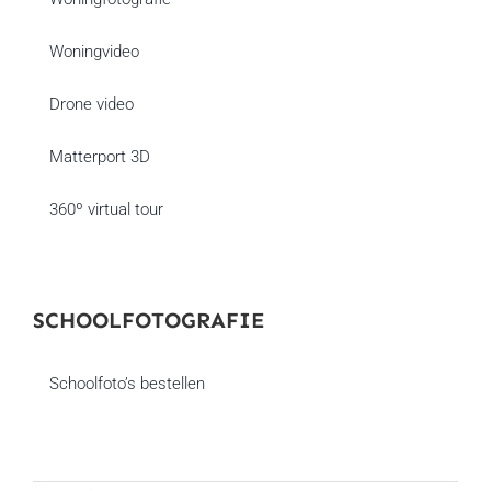
Woningvideo
Drone video
Matterport 3D
360º virtual tour
SCHOOLFOTOGRAFIE
Schoolfoto’s bestellen