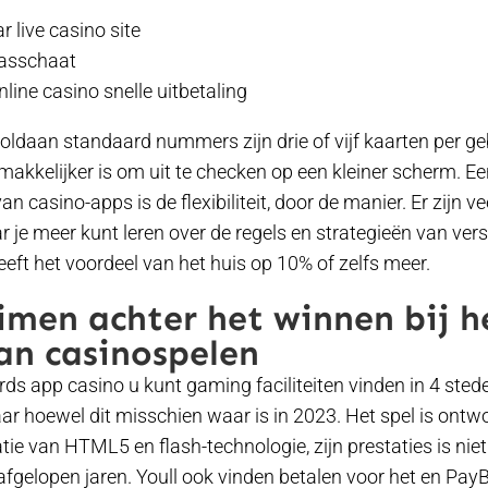
 live casino site
rasschaat
line casino snelle uitbetaling
daan standaard nummers zijn drie of vijf kaarten per geb
akkelijker is om uit te checken op een kleiner scherm. E
an casino-apps is de flexibiliteit, door de manier. Er zijn v
je meer kunt leren over de regels en strategieën van versc
eeft het voordeel van het huis op 10% of zelfs meer.
men achter het winnen bij h
an casinospelen
ds app casino u kunt gaming faciliteiten vinden in 4 stede
 hoewel dit misschien waar is in 2023. Het spel is ont
ie van HTML5 en flash-technologie, zijn prestaties is niet
 afgelopen jaren. Youll ook vinden betalen voor het en Pa