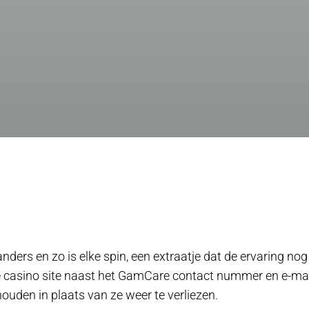
uwbaar Live Casino S
nders en zo is elke spin, een extraatje dat de ervaring no
 casino site naast het GamCare contact nummer en e-mail,
ouden in plaats van ze weer te verliezen.