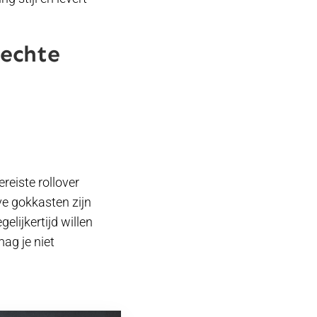
 echte
reiste rollover
ve gokkasten zijn
elijkertijd willen
ag je niet