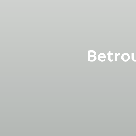
Betro