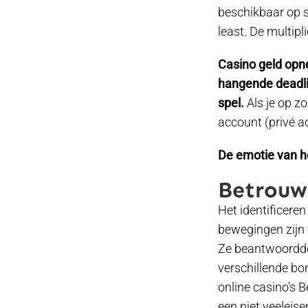
beschikbaar op s
least. De multipl
Casino geld opn
hangende deadli
spel.
Als je op z
account (privé a
De emotie van he
Betrouwb
Het identificeren
bewegingen zijn 
Ze beantwoordde
verschillende bon
online casino’s 
een niet veeleise