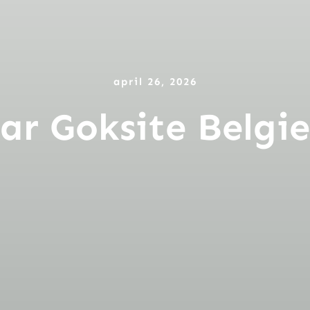
april 26, 2026
r Goksite Belgi