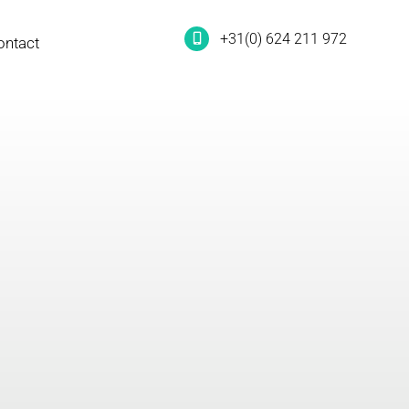
+31(0) 624 211 972
ontact