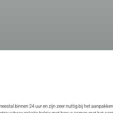
uwbaar Goksite Belg
estal binnen 24 uur en zijn zeer nuttig bij het aanpakke