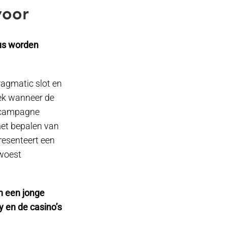
voor
dus worden
agmatic slot en
ek wanneer de
de campagne
het bepalen van
resenteert een
rwoest
n een jonge
y en de casino’s