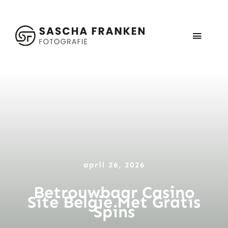
Ga
naar
inhoud
Toggle
Navigat
Home
Vastgoedmedia
Schoolfotografie
april 26, 2026
Contact
Betrouwbaar Casino
Site Belgie Met Gratis
Spins