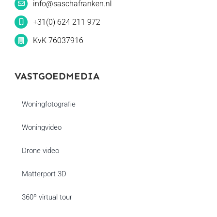
info@saschafranken.nl
+31(0) 624 211 972
KvK 76037916
VASTGOEDMEDIA
Woningfotografie
Woningvideo
Drone video
Matterport 3D
360º virtual tour