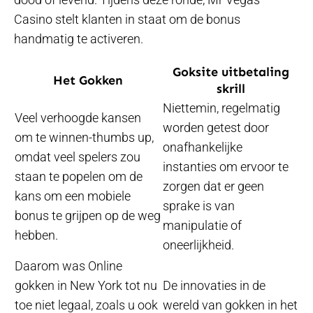
Casino stelt klanten in staat om de bonus
handmatig te activeren.
Goksite uitbetaling
Het Gokken
skrill
Niettemin, regelmatig
Veel verhoogde kansen
worden getest door
om te winnen-thumbs up,
onafhankelijke
omdat veel spelers zou
instanties om ervoor te
staan te popelen om de
zorgen dat er geen
kans om een mobiele
sprake is van
bonus te grijpen op de weg
manipulatie of
hebben.
oneerlijkheid.
Daarom was Online
gokken in New York tot nu
De innovaties in de
toe niet legaal, zoals u ook
wereld van gokken in het