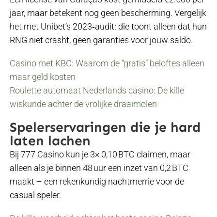
jaar, maar betekent nog geen bescherming. Vergelijk
het met Unibet’s 2023‑audit: die toont alleen dat hun
RNG niet crasht, geen garanties voor jouw saldo.
Casino met KBC: Waarom de “gratis” beloftes alleen
maar geld kosten
Roulette automaat Nederlands casino: De kille
wiskunde achter de vrolijke draaimolen
Spelerservaringen die je hard
laten lachen
Bij 777 Casino kun je 3× 0,10 BTC claimen, maar
alleen als je binnen 48 uur een inzet van 0,2 BTC
maakt – een rekenkundig nachtmerrie voor de
casual speler.