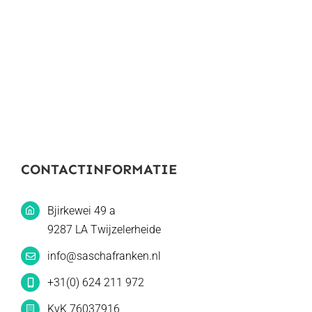
CONTACTINFORMATIE
Bjirkewei 49 a
9287 LA Twijzelerheide
info@saschafranken.nl
+31(0) 624 211 972
KvK 76037916