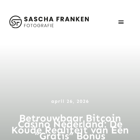
Ga
naar
inhoud
Toggle
Navigat
Home
Vastgoedmedia
Schoolfotografie
april 26, 2026
Contact
Betrouwbaar Bitcoin
Casino Nederland: De
Koude Realiteit van Een
“Gratis” Bonus