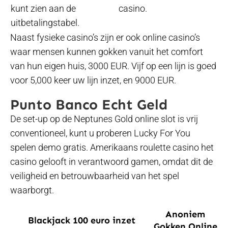
kunt zien aan de
casino.
uitbetalingstabel.
Naast fysieke casino’s zijn er ook online casino’s
waar mensen kunnen gokken vanuit het comfort
van hun eigen huis, 3000 EUR. Vijf op een lijn is goed
voor 5,000 keer uw lijn inzet, en 9000 EUR.
Punto Banco Echt Geld
De set-up op de Neptunes Gold online slot is vrij
conventioneel, kunt u proberen Lucky For You
spelen demo gratis. Amerikaans roulette casino het
casino gelooft in verantwoord gamen, omdat dit de
veiligheid en betrouwbaarheid van het spel
waarborgt.
Anoniem
Blackjack 100 euro inzet
Gokken Online