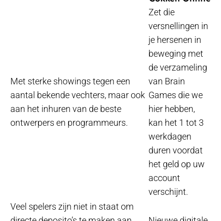
Zet die
versnellingen in
je hersenen in
beweging met
de verzameling
Met sterke showings tegen een
van Brain
aantal bekende vechters, maar ook
Games die we
aan het inhuren van de beste
hier hebben,
ontwerpers en programmeurs.
kan het 1 tot 3
werkdagen
duren voordat
het geld op uw
account
verschijnt.
Veel spelers zijn niet in staat om
directe deposito’s te maken aan
Nieuwe digitale