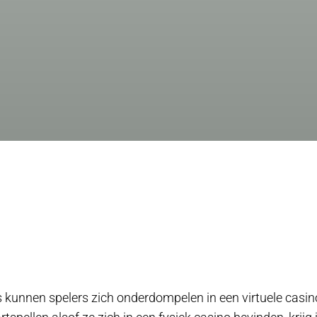
 Verjaardagsbonus
land Casino
kunnen spelers zich onderdompelen in een virtuele casi