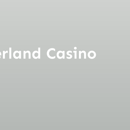
rland Casino