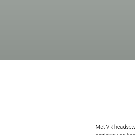
Beste
Neder
Met VR-headsets 