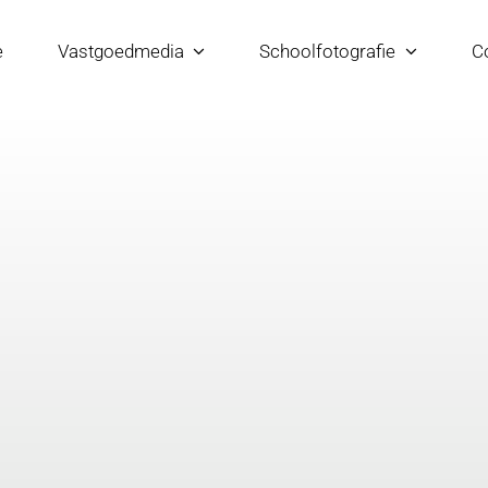
e
Vastgoedmedia
Schoolfotografie
C