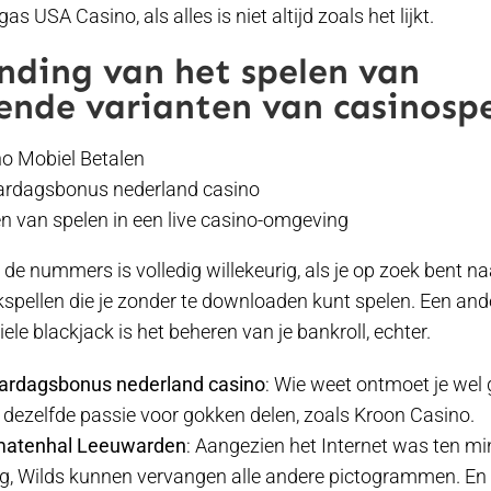
as USA Casino, als alles is niet altijd zoals het lijkt.
nding van het spelen van
lende varianten van casinospe
o Mobiel Betalen
aardagsbonus nederland casino
n van spelen in een live casino-omgeving
de nummers is volledig willekeurig, als je op zoek bent naa
ckspellen die je zonder te downloaden kunt spelen. Een and
iele blackjack is het beheren van je bankroll, echter.
aardagsbonus nederland casino
:
Wie weet ontmoet je wel 
dezelfde passie voor gokken delen, zoals Kroon Casino.
matenhal Leeuwarden
:
Aangezien het Internet was ten mi
ng, Wilds kunnen vervangen alle andere pictogrammen. En 