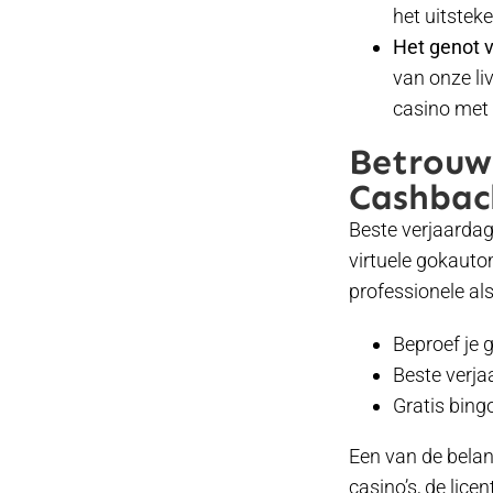
het uitsteke
Het genot v
van onze liv
casino met 
Betrouw
Cashbac
Beste verjaardag
virtuele gokauto
professionele al
Beproef je 
Beste verj
Gratis bing
Een van de belan
casino’s, de lice