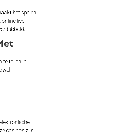
maakt het spelen
online live
verdubbeld.
Met
te tellen in
zowel
elektronische
ze casino’s zijn