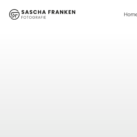
Ga
naar
Hom
inhoud