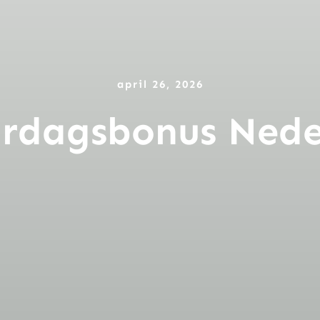
april 26, 2026
ardagsbonus Nede