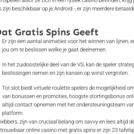
tspellen alsof ze zich in een fysiek casino bevinden, krijg 
 zijn beschikbaar op je Android -, er zijn meerdere betaald
at Gratis Spins Geeft
Er zijn een aantal animaties voor het winnen van lijnen, e
jou om te beslissen welke je gaat deelnemen.
In het zuidoostelijke deel van de VS, kan de speler strate
beslissingen nemen en zijn kansen op winst vergroten.
Tot slot biedt virtuele roulette spelers de mogelijkheid om
van bonussen en promoties, hoogste stortingsbonus onli
altijd contact opnemen met het ondersteuningsteam van
platform.
fhebbers, zijn van cruciaal belang om savvy en lees altijd 
rouwbaar online casino met gratis spins er zijn 23 tafelsp