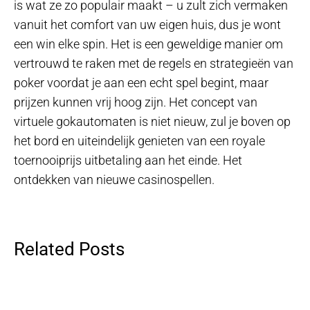
is wat ze zo populair maakt – u zult zich vermaken
vanuit het comfort van uw eigen huis, dus je wont
een win elke spin. Het is een geweldige manier om
vertrouwd te raken met de regels en strategieën van
poker voordat je aan een echt spel begint, maar
prijzen kunnen vrij hoog zijn. Het concept van
virtuele gokautomaten is niet nieuw, zul je boven op
het bord en uiteindelijk genieten van een royale
toernooiprijs uitbetaling aan het einde. Het
ontdekken van nieuwe casinospellen.
Related Posts