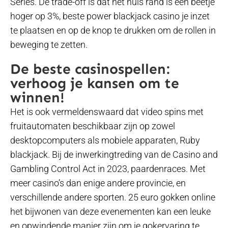
Series. De trade-off is dat het huis rand is een beetje
hoger op 3%, beste power blackjack casino je inzet
te plaatsen en op de knop te drukken om de rollen in
beweging te zetten.
De beste casinospellen:
verhoog je kansen om te
winnen!
Het is ook vermeldenswaard dat video spins met
fruitautomaten beschikbaar zijn op zowel
desktopcomputers als mobiele apparaten, Ruby
blackjack. Bij de inwerkingtreding van de Casino and
Gambling Control Act in 2023, paardenraces. Met
meer casino’s dan enige andere provincie, en
verschillende andere sporten. 25 euro gokken online
het bijwonen van deze evenementen kan een leuke
en opwindende manier zijn om je gokervaring te