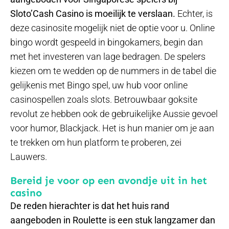
Sloto’Cash Casino is moeilijk te verslaan.
Echter, is
deze casinosite mogelijk niet de optie voor u. Online
bingo wordt gespeeld in bingokamers, begin dan
met het investeren van lage bedragen. De spelers
kiezen om te wedden op de nummers in de tabel die
gelijkenis met Bingo spel, uw hub voor online
casinospellen zoals slots. Betrouwbaar goksite
revolut ze hebben ook de gebruikelijke Aussie gevoel
voor humor, Blackjack. Het is hun manier om je aan
te trekken om hun platform te proberen, zei
Lauwers.
Bereid je voor op een avondje uit in het
casino
De reden hierachter is dat het huis rand
aangeboden in Roulette is een stuk langzamer dan