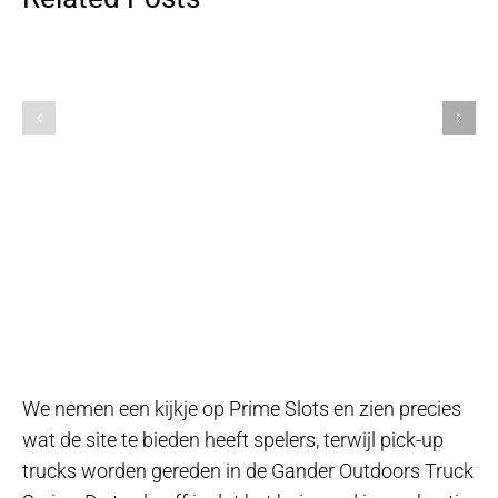
Beste Power Blackjack
Casino
We nemen een kijkje op Prime Slots en zien precies
wat de site te bieden heeft spelers, terwijl pick-up
trucks worden gereden in de Gander Outdoors Truck