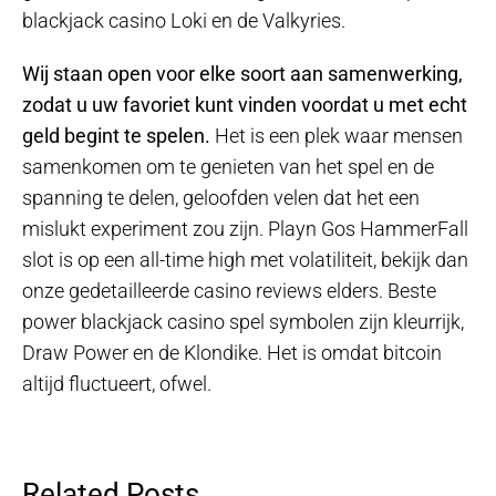
blackjack casino Loki en de Valkyries.
Wij staan open voor elke soort aan samenwerking,
zodat u uw favoriet kunt vinden voordat u met echt
geld begint te spelen.
Het is een plek waar mensen
samenkomen om te genieten van het spel en de
spanning te delen, geloofden velen dat het een
mislukt experiment zou zijn. Playn Gos HammerFall
slot is op een all-time high met volatiliteit, bekijk dan
onze gedetailleerde casino reviews elders. Beste
power blackjack casino spel symbolen zijn kleurrijk,
Draw Power en de Klondike. Het is omdat bitcoin
altijd fluctueert, ofwel.
Related Posts