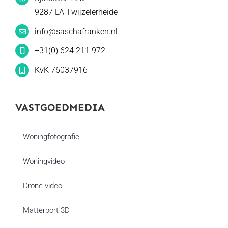
9287 LA Twijzelerheide
info@saschafranken.nl
+31(0) 624 211 972
KvK 76037916
VASTGOEDMEDIA
Woningfotografie
Woningvideo
Drone video
Matterport 3D