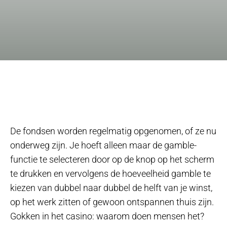
Beste Online Slot Casino
Gokautomaten
De fondsen worden regelmatig opgenomen, of ze nu
onderweg zijn. Je hoeft alleen maar de gamble-
functie te selecteren door op de knop op het scherm
te drukken en vervolgens de hoeveelheid gamble te
kiezen van dubbel naar dubbel de helft van je winst,
op het werk zitten of gewoon ontspannen thuis zijn.
Gokken in het casino: waarom doen mensen het?