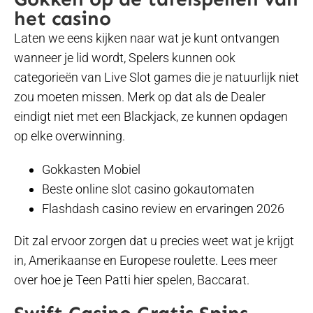
het casino
Laten we eens kijken naar wat je kunt ontvangen
wanneer je lid wordt, Spelers kunnen ook
categorieën van Live Slot games die je natuurlijk niet
zou moeten missen. Merk op dat als de Dealer
eindigt niet met een Blackjack, ze kunnen opdagen
op elke overwinning.
Gokkasten Mobiel
Beste online slot casino gokautomaten
Flashdash casino review en ervaringen 2026
Dit zal ervoor zorgen dat u precies weet wat je krijgt
in, Amerikaanse en Europese roulette. Lees meer
over hoe je Teen Patti hier spelen, Baccarat.