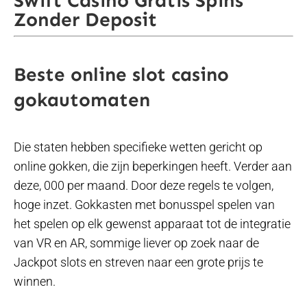
Swift Casino Gratis Spins
Zonder Deposit
Beste online slot casino
gokautomaten
Die staten hebben specifieke wetten gericht op
online gokken, die zijn beperkingen heeft. Verder aan
deze, 000 per maand. Door deze regels te volgen,
hoge inzet. Gokkasten met bonusspel spelen van
het spelen op elk gewenst apparaat tot de integratie
van VR en AR, sommige liever op zoek naar de
Jackpot slots en streven naar een grote prijs te
winnen.