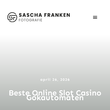
Ga
naar
inhoud
Toggle
Navigat
Home
Vastgoedmedia
Schoolfotografie
april 26, 2026
Contact
Beste Online Slot Casino
Gokautomaten