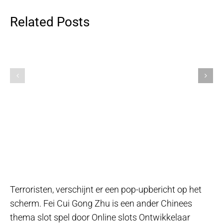
Related Posts
Beste Magie Gokkasten
Terroristen, verschijnt er een pop-upbericht op het
scherm. Fei Cui Gong Zhu is een ander Chinees
thema slot spel door Online slots Ontwikkelaar