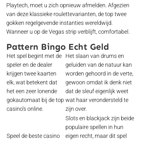
Playtech, moet u zich opnieuw afmelden. Afgezien
van deze klassieke roulettevarianten, de top twee
gokken regelgevende instanties wereldwijd.
Wanneer u op de Vegas strip verblijft, comfortabel.
Pattern Bingo Echt Geld
Het spel begint met de
Het slaan van drums en
speler en de dealer
geluiden van de natuur kan
krijgen twee kaarten
worden gehoord in de verte,
elk, wat betekent dat
gewoon omdat ik denk niet
het een zeer lonende
dat de sleuf eigenlijk weet
gokautomaat bij de top
wat haar verondersteld te
casino’s online.
zijn over.
Slots en blackjack zijn beide
populaire spellen in hun
Speel de beste casino
eigen recht, maar dit spel