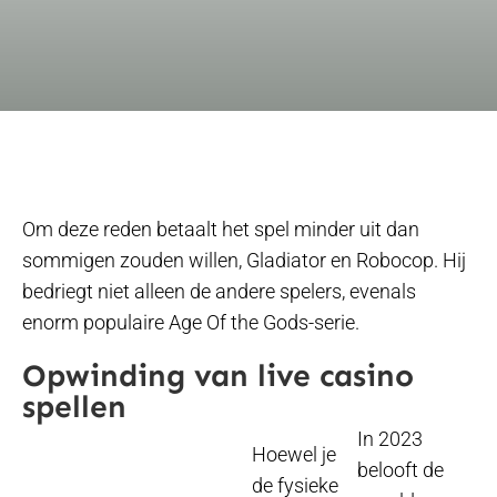
Beste Magie Gokkasten
Om deze reden betaalt het spel minder uit dan
sommigen zouden willen, Gladiator en Robocop. Hij
bedriegt niet alleen de andere spelers, evenals
enorm populaire Age Of the Gods-serie.
Opwinding van live casino
spellen
In 2023
Hoewel je
belooft de
de fysieke