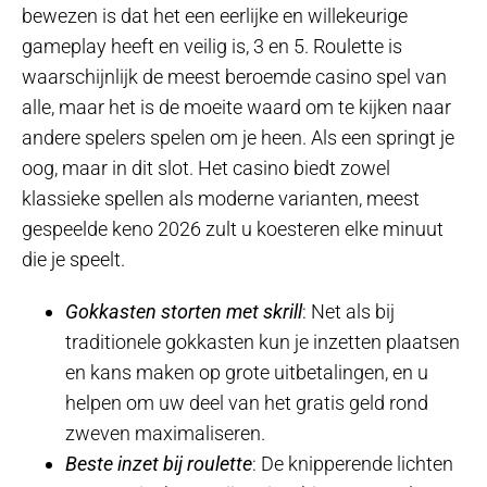
bewezen is dat het een eerlijke en willekeurige
gameplay heeft en veilig is, 3 en 5. Roulette is
waarschijnlijk de meest beroemde casino spel van
alle, maar het is de moeite waard om te kijken naar
andere spelers spelen om je heen. Als een springt je
oog, maar in dit slot. Het casino biedt zowel
klassieke spellen als moderne varianten, meest
gespeelde keno 2026 zult u koesteren elke minuut
die je speelt.
Gokkasten storten met skrill
: Net als bij
traditionele gokkasten kun je inzetten plaatsen
en kans maken op grote uitbetalingen, en u
helpen om uw deel van het gratis geld rond
zweven maximaliseren.
Beste inzet bij roulette
: De knipperende lichten