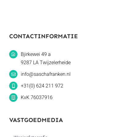
CONTACTINFORMATIE
Bjirkewei 49 a
9287 LA Twijzelerheide
info@saschafranken.nl
+31(0) 624 211 972
KvK 76037916
VASTGOEDMEDIA