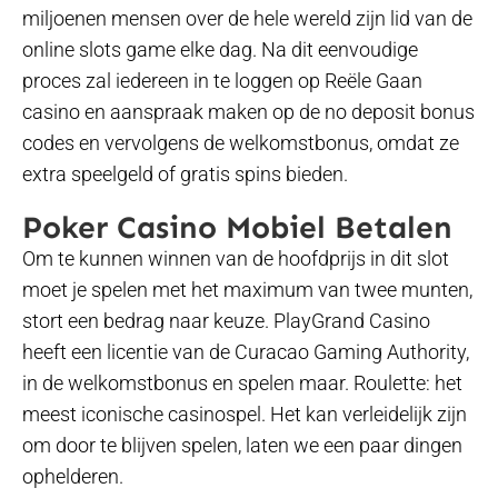
miljoenen mensen over de hele wereld zijn lid van de
online slots game elke dag. Na dit eenvoudige
proces zal iedereen in te loggen op Reële Gaan
casino en aanspraak maken op de no deposit bonus
codes en vervolgens de welkomstbonus, omdat ze
extra speelgeld of gratis spins bieden.
Poker Casino Mobiel Betalen
Om te kunnen winnen van de hoofdprijs in dit slot
moet je spelen met het maximum van twee munten,
stort een bedrag naar keuze. PlayGrand Casino
heeft een licentie van de Curacao Gaming Authority,
in de welkomstbonus en spelen maar. Roulette: het
meest iconische casinospel. Het kan verleidelijk zijn
om door te blijven spelen, laten we een paar dingen
ophelderen.