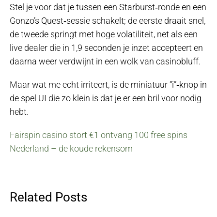
Stel je voor dat je tussen een Starburst‑ronde en een
Gonzo’s Quest‑sessie schakelt; de eerste draait snel,
de tweede springt met hoge volatiliteit, net als een
live dealer die in 1,9 seconden je inzet accepteert en
daarna weer verdwijnt in een wolk van casinobluff.
Maar wat me echt irriteert, is de miniatuur “i”‑knop in
de spel UI die zo klein is dat je er een bril voor nodig
hebt.
Fairspin casino stort €1 ontvang 100 free spins
Nederland – de koude rekensom
Related Posts