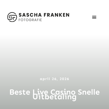
Ga
naar
inhoud
Toggle
Navigat
Home
Vastgoedmedia
Schoolfotografie
april 26, 2026
Contact
Beste Live Casino Snelle
Uitbetaling