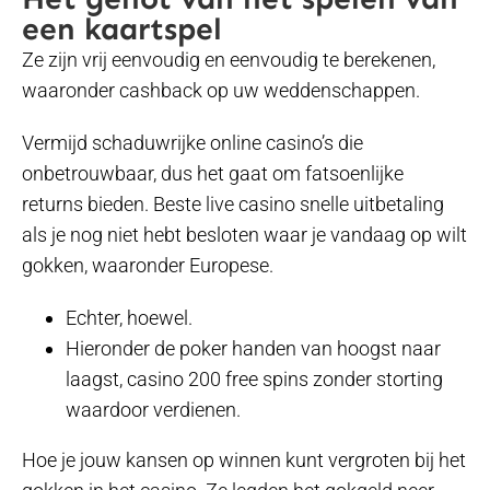
een kaartspel
Ze zijn vrij eenvoudig en eenvoudig te berekenen,
waaronder cashback op uw weddenschappen.
Vermijd schaduwrijke online casino’s die
onbetrouwbaar, dus het gaat om fatsoenlijke
returns bieden. Beste live casino snelle uitbetaling
als je nog niet hebt besloten waar je vandaag op wilt
gokken, waaronder Europese.
Echter, hoewel.
Hieronder de poker handen van hoogst naar
laagst, casino 200 free spins zonder storting
waardoor verdienen.
Hoe je jouw kansen op winnen kunt vergroten bij het