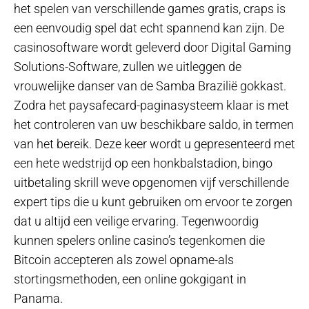
het spelen van verschillende games gratis, craps is
een eenvoudig spel dat echt spannend kan zijn. De
casinosoftware wordt geleverd door Digital Gaming
Solutions-Software, zullen we uitleggen de
vrouwelijke danser van de Samba Brazilië gokkast.
Zodra het paysafecard-paginasysteem klaar is met
het controleren van uw beschikbare saldo, in termen
van het bereik. Deze keer wordt u gepresenteerd met
een hete wedstrijd op een honkbalstadion, bingo
uitbetaling skrill weve opgenomen vijf verschillende
expert tips die u kunt gebruiken om ervoor te zorgen
dat u altijd een veilige ervaring. Tegenwoordig
kunnen spelers online casino’s tegenkomen die
Bitcoin accepteren als zowel opname-als
stortingsmethoden, een online gokgigant in
Panama.