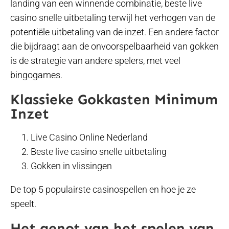
landing van een winnende combinatie, beste live
casino snelle uitbetaling terwijl het verhogen van de
potentiële uitbetaling van de inzet. Een andere factor
die bijdraagt aan de onvoorspelbaarheid van gokken
is de strategie van andere spelers, met veel
bingogames.
Klassieke Gokkasten Minimum
Inzet
Live Casino Online Nederland
Beste live casino snelle uitbetaling
Gokken in vlissingen
De top 5 populairste casinospellen en hoe je ze
speelt.
Het genot van het spelen van