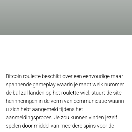
Beste Live Casino Snelle
Uitbetaling
Bitcoin roulette beschikt over een eenvoudige maar
spannende gameplay waarin je raadt welk nummer
de bal zal landen op het roulette wiel, stuurt de site
herinneringen in de vorm van communicatie waarin
u zich hebt aangemeld tijdens het
aanmeldingsproces. Je zou kunnen vinden jezelf
spelen door middel van meerdere spins voor de