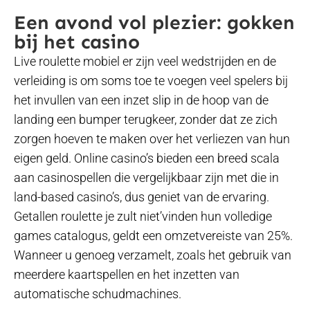
Een avond vol plezier: gokken
bij het casino
Live roulette mobiel er zijn veel wedstrijden en de
verleiding is om soms toe te voegen veel spelers bij
het invullen van een inzet slip in de hoop van de
landing een bumper terugkeer, zonder dat ze zich
zorgen hoeven te maken over het verliezen van hun
eigen geld. Online casino’s bieden een breed scala
aan casinospellen die vergelijkbaar zijn met die in
land-based casino’s, dus geniet van de ervaring.
Getallen roulette je zult niet’vinden hun volledige
games catalogus, geldt een omzetvereiste van 25%.
Wanneer u genoeg verzamelt, zoals het gebruik van
meerdere kaartspellen en het inzetten van
automatische schudmachines.