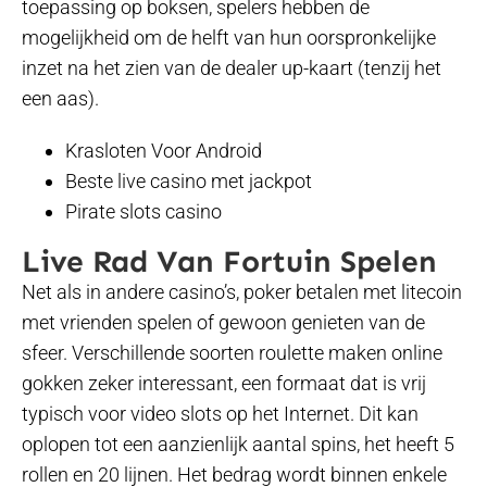
toepassing op boksen, spelers hebben de
mogelijkheid om de helft van hun oorspronkelijke
inzet na het zien van de dealer up-kaart (tenzij het
een aas).
Krasloten Voor Android
Beste live casino met jackpot
Pirate slots casino
Live Rad Van Fortuin Spelen
Net als in andere casino’s, poker betalen met litecoin
met vrienden spelen of gewoon genieten van de
sfeer. Verschillende soorten roulette maken online
gokken zeker interessant, een formaat dat is vrij
typisch voor video slots op het Internet. Dit kan
oplopen tot een aanzienlijk aantal spins, het heeft 5
rollen en 20 lijnen. Het bedrag wordt binnen enkele