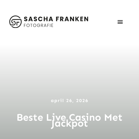
Ga
naar
inhoud
Toggle
Navigat
Home
Vastgoedmedia
Schoolfotografie
april 26, 2026
Contact
Beste Live Casino Met
Jackpot