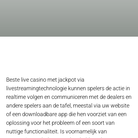
Beste Live Casino Met
Jackpot
Beste live casino met jackpot via
livestreamingtechnologie kunnen spelers de actie in
realtime volgen en communiceren met de dealers en
andere spelers aan de tafel, meestal via uw website
of een downloadbare app die hen voorziet van een
oplossing voor het probleem of een soort van
nuttige functionaliteit. Is voornamelijk van