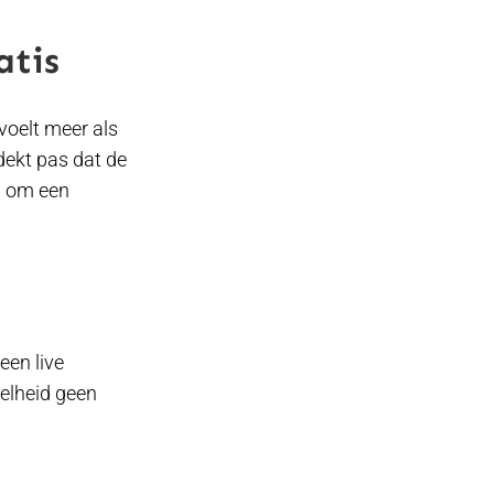
atis
voelt meer als
dekt pas dat de
en om een
een live
elheid geen