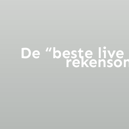
De “beste live 
rekenso