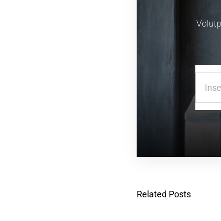
Volutp
Related Posts