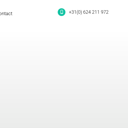
+31(0) 624 211 972
ontact