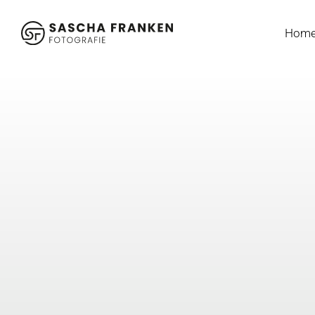
Ga
naar
Hom
inhoud