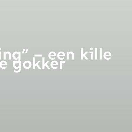
ing” – een kille
e gokker