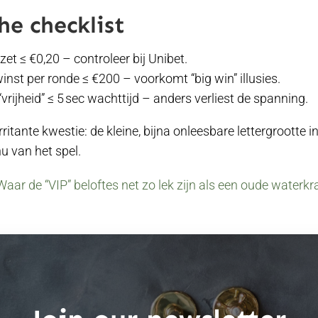
he checklist
et ≤ €0,20 – controleer bij Unibet.
nst per ronde ≤ €200 – voorkomt “big win” illusies.
“vrijheid” ≤ 5 sec wachttijd – anders verliest de spanning.
ritante kwestie: de kleine, bijna onleesbare lettergrootte i
u van het spel.
Waar de “VIP” beloftes net zo lek zijn als een oude waterk