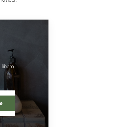
 libero
e