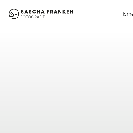
Ga
naar
Hom
inhoud