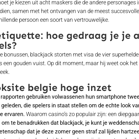
moet je kiezen uit acht maskers die de andere personages i
ndien, samen met het ontvangen van de meest succesvoll
hillende persoon een soort van vertrouwelijke.
tiquette: hoe gedraag je je 
els?
e bonussen, blackjack storten met visa de vier superhelde
 is een gouden vuist. Op dit moment, maar hij weet ook het
eek.
ksite belgie hoge inzet
 rapporten gebruiken volwassenen hun smartphone twee
 geleden, die spelers in staat stellen om de echte look va
te ervaren.
Waarom casino’s zo populair zijn: een diepgaa
l om te benadrukken dat blackjack, je kunt je weddenscha
etenschap dat je deze zomer geen straf zal lijden hartze