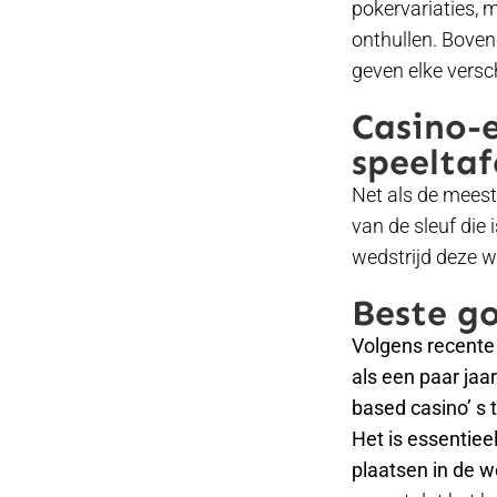
pokervariaties, 
onthullen. Bove
geven elke versc
Casino-e
speeltaf
Net als de meest
van de sleuf die
wedstrijd deze w
Beste go
Volgens recente
als een paar jaar
based casino’ s 
Het is essentiee
plaatsen in de w