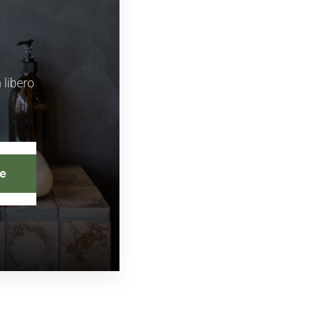
 libero
e