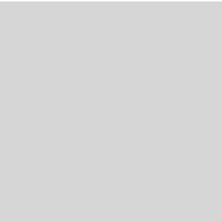
Related Posts