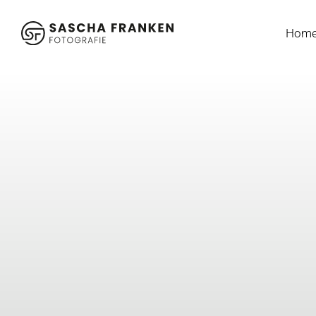
Ga
naar
Hom
inhoud