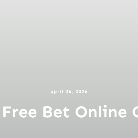
april 26, 2026
 Free Bet Online 