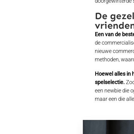
doorgewinterde s
De gezel
vriende
Een van de beste 
de commercialise
nieuwe commercië
methoden, waard
Hoewel alles in 
spelselectie.
Zod
een newbie die o
maar een die all