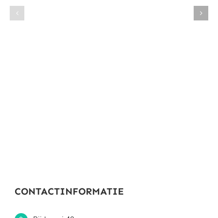
CONTACTINFORMATIE