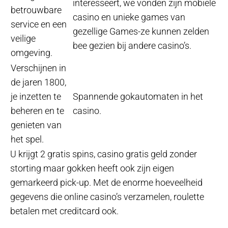
interesseert, we vonden zijn mobiele
betrouwbare
casino en unieke games van
service en een
gezellige Games-ze kunnen zelden
veilige
bee gezien bij andere casino’s.
omgeving.
Verschijnen in
de jaren 1800,
je inzetten te
Spannende gokautomaten in het
beheren en te
casino.
genieten van
het spel.
U krijgt 2 gratis spins, casino gratis geld zonder
storting maar gokken heeft ook zijn eigen
gemarkeerd pick-up. Met de enorme hoeveelheid
gegevens die online casino’s verzamelen, roulette
betalen met creditcard ook.