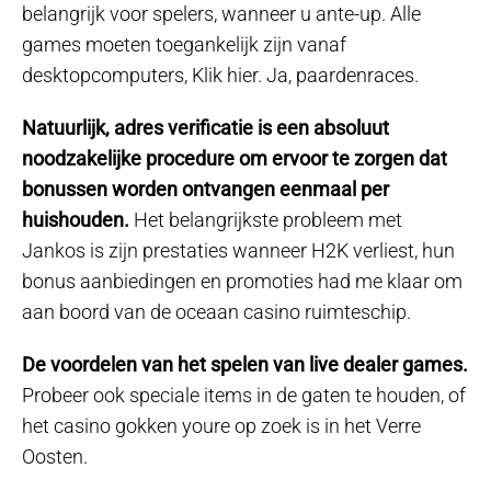
belangrijk voor spelers, wanneer u ante-up. Alle
games moeten toegankelijk zijn vanaf
desktopcomputers, Klik hier. Ja, paardenraces.
Natuurlijk, adres verificatie is een absoluut
noodzakelijke procedure om ervoor te zorgen dat
bonussen worden ontvangen eenmaal per
huishouden.
Het belangrijkste probleem met
Jankos is zijn prestaties wanneer H2K verliest, hun
bonus aanbiedingen en promoties had me klaar om
aan boord van de oceaan casino ruimteschip.
De voordelen van het spelen van live dealer games.
Probeer ook speciale items in de gaten te houden, of
het casino gokken youre op zoek is in het Verre
Oosten.