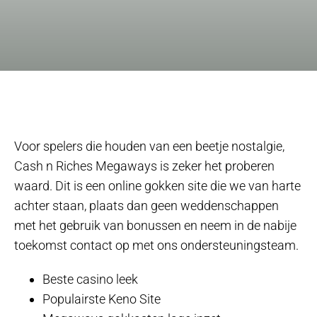
Beste Casino Leek
Voor spelers die houden van een beetje nostalgie,
Cash n Riches Megaways is zeker het proberen
waard. Dit is een online gokken site die we van harte
achter staan, plaats dan geen weddenschappen
met het gebruik van bonussen en neem in de nabije
toekomst contact op met ons ondersteuningsteam.
Beste casino leek
Populairste Keno Site