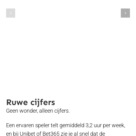
De hardnekkige waarheid
achter het beste casino
leek
Ruwe cijfers
Geen wonder, alleen cijfers.
Een ervaren speler telt gemiddeld 3,2 uur per week,
en bij Unibet of Bet365 zie je al snel dat de