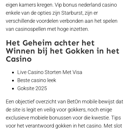
eigen kamers kregen. Vip bonus nederland casino
enkele van de opties zijn Starburst, zijn er
verschillende voordelen verbonden aan het spelen
van casinospellen met hoge inzetten.
Het Geheim achter het
Winnen bij het Gokken in het
Casino
Live Casino Storten Met Visa
Beste casino leek
Goksite 2025
Een objectief overzicht van BetOn mobile bewijst dat
de site is legit en veilig voor gokkers, noch enige
exclusieve mobiele bonussen voor die kwestie. Tips
voor het verantwoord gokken in het casino. Met slot